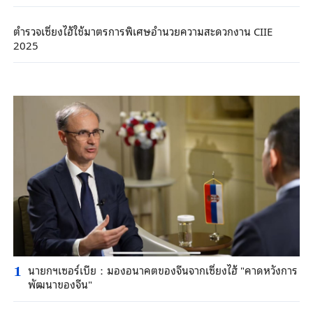
ตำรวจเซี่ยงไฮ้ใช้มาตรการพิเศษอำนวยความสะดวกงาน CIIE
2025
นายกฯเซอร์เบีย：มองอนาคตของจีนจากเซี่ยงไฮ้ "คาดหวังการ
1
พัฒนาของจีน"