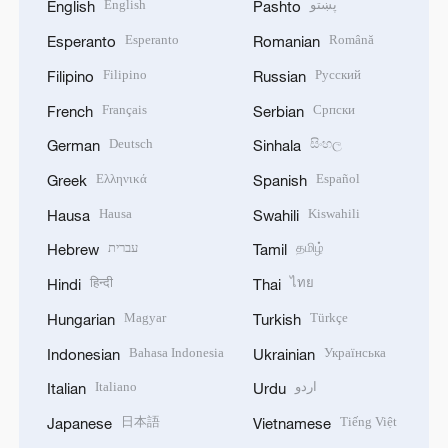
English
پښتو
English
Pashto
Esperanto
Română
Esperanto
Romanian
Filipino
Русский
Filipino
Russian
Français
Српски
French
Serbian
Deutsch
සිංහල
German
Sinhala
Ελληνικά
Español
Greek
Spanish
Hausa
Kiswahili
Hausa
Swahili
עברית
தமிழ்
Hebrew
Tamil
हिन्दी
ไทย
Hindi
Thai
Magyar
Türkçe
Hungarian
Turkish
Bahasa Indonesia
Українська
Indonesian
Ukrainian
Italiano
اردو
Italian
Urdu
日本語
Tiếng Việt
Japanese
Vietnamese