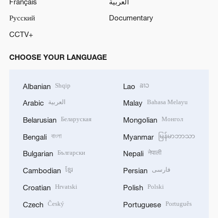
Français
العربية
Русский
Documentary
CCTV+
CHOOSE YOUR LANGUAGE
Shqip
ລາວ
Albanian
Lao
العربية
Bahasa Melayu
Arabic
Malay
Беларуская
Монгол
Belarusian
Mongolian
বাংলা
မြန်မာဘာသာ
Bengali
Myanmar
Български
नेपाली
Bulgarian
Nepali
ខ្មែរ
فارسی
Cambodian
Persian
Hrvatski
Polski
Croatian
Polish
Český
Português
Czech
Portuguese