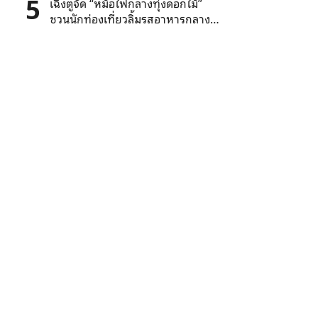
5
เฉิงตูจัด “หม้อไฟกลางทุ่งดอกไม้”
ชวนนักท่องเที่ยวลิ้มรสอาหารกลางทุ่ง
เรพซีด