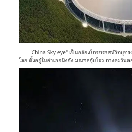
"China Sky eye" เป็นกล้องโทรทรรศน์วิทยุทรงก
โลก ตั้งอยู่ในอำเภอผิงถัง มณฑลกุ้ยโจว ทางตะวันต