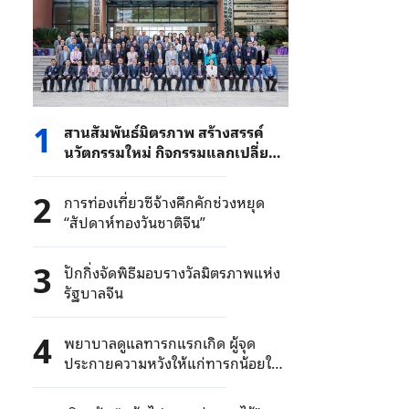
1
สานสัมพันธ์มิตรภาพ สร้างสรรค์
นวัตกรรมใหม่ กิจกรรมแลกเปลี่ยน
ความร่วมมือระหว่างสถาบันไมตรี
ไทย-จีน ประสบความสำเร็จอย่าง
2
การท่องเที่ยวซีจ้างคึกคักช่วงหยุด
งดงาม
“สัปดาห์ทองวันชาติจีน”
3
ปักกิ่งจัดพิธีมอบรางวัลมิตรภาพแห่ง
รัฐบาลจีน
4
พยาบาลดูแลทารกแรกเกิด ผู้จุด
ประกายความหวังให้แก่ทารกน้อยใน
มณฑลยูนนาน