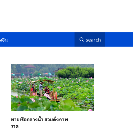
งจีน
search
พายเรือกลางน้ำ สวยดั่งภาพ
วาด