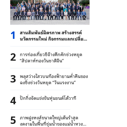
1
สานสัมพันธ์มิตรภาพ สร้างสรรค์
นวัตกรรมใหม่ กิจกรรมแลกเปลี่ยน
ความร่วมมือระหว่างสถาบันไมตรี
ไทย-จีน ประสบความสำเร็จอย่าง
2
การท่องเที่ยวซีจ้างคึกคักช่วงหยุด
งดงาม
“สัปดาห์ทองวันชาติจีน”
3
พลุสว่างไสวบนท้องฟ้ายามค่ำคืนของ
ฉงชิ่งช่วงวันหยุด “วันแรงงาน”
4
ปักกิ่งจัดแข่งขันหุ่นยนต์โต้วาที
5
ภาพฝูงหงส์ขนาดใหญ่เต้นรำสุด
งดงามในพื้นที่ชุ่มน้ำของแม่น้ำหวง