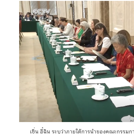
เซิ่น อี๋ฉิน ระบุว่าภายใต้การนำของคณะกรรมการ