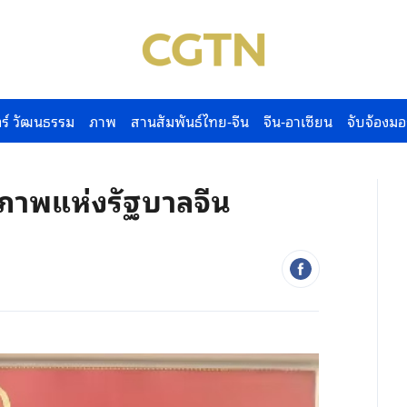
ร์ วัฒนธรรม
ภาพ
สานสัมพันธ์ไทย-จีน
จีน-อาเซียน
จับจ้องมอ
ตรภาพแห่งรัฐบาลจีน