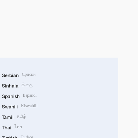
Serbian
Српски
Sinhala
සිංහල
Spanish
Español
Swahili
Kiswahili
Tamil
தமிழ்
Thai
ไทย
Türkçe