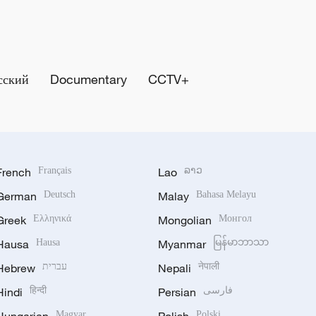
сский
Documentary
CCTV+
French
Français
Lao
ລາວ
German
Deutsch
Malay
Bahasa Melayu
Greek
Ελληνικά
Mongolian
Монгол
Hausa
Hausa
Myanmar
မြန်မာဘာသာ
Hebrew
עברית
Nepali
नेपाली
Hindi
हिन्दी
Persian
فارسی
Magyar
Polski