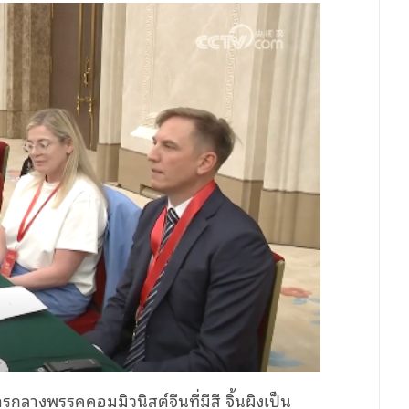
กลางพรรคคอมมิวนิสต์จีนที่มีสี จิ้นผิงเป็น