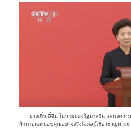
นางเซิ่น อี๋ฉิน ในนามของรัฐบาลจีน แสดงความยิน
ทักทายและขอบคุณอย่างจริงใจต่อผู้เชี่ยวชาญต่าง