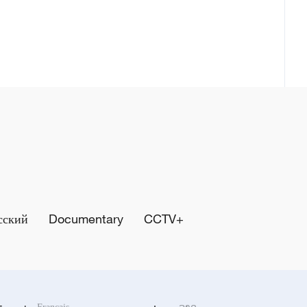
сский
Documentary
CCTV+