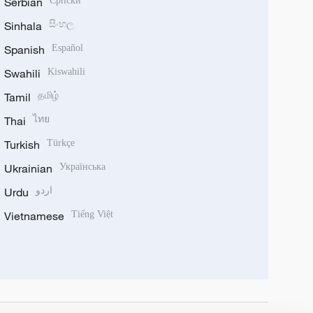
Serbian
Српски
Sinhala
සිංහල
Spanish
Español
Swahili
Kiswahili
Tamil
தமிழ்
Thai
ไทย
Turkish
Türkçe
Ukrainian
Українська
Urdu
اردو
Vietnamese
Tiếng Việt