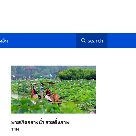
งจีน
search
พายเรือกลางน้ำ สวยดั่งภาพ
วาด