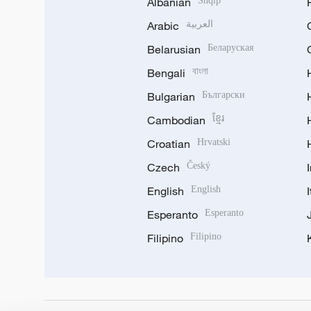
Albanian
Shqip
Arabic
العربية
Belarusian
Беларуская
Bengali
বাংলা
Bulgarian
Български
Cambodian
ខ្មែរ
Croatian
Hrvatski
Czech
Český
English
English
Esperanto
Esperanto
Filipino
Filipino