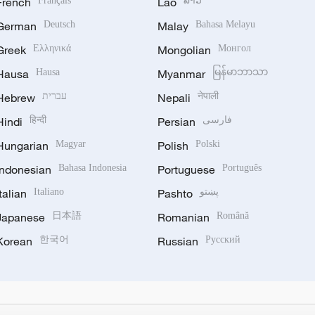
French
Français
Lao
ລາວ
German
Deutsch
Malay
Bahasa Melayu
Greek
Ελληνικά
Mongolian
Монгол
Hausa
Hausa
Myanmar
မြန်မာဘာသာ
Hebrew
עברית
Nepali
नेपाली
Hindi
हिन्दी
Persian
فارسی
Hungarian
Magyar
Polish
Polski
Indonesian
Bahasa Indonesia
Portuguese
Português
Italian
Italiano
Pashto
پښتو
Japanese
日本語
Romanian
Română
Korean
한국어
Russian
Русский