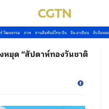
ร์ วัฒนธรรม
ภาพ
สานสัมพันธ์ไทย-จีน
จีน-อาเซียน
จับจ้องมอ
่วงหยุด “สัปดาห์ทองวันชาติ