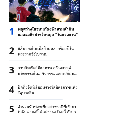
1
พลุสว่างไสวบนท้องฟ้ายามค่ำคืน
ของฉงชิ่งช่วงวันหยุด “วันแรงงาน”
2
สีสันของใบแป๊ะก๊วยหลายร้อยปีใน
พระราชวังโบราณ
3
สานสัมพันธ์มิตรภาพ สร้างสรรค์
นวัตกรรมใหม่ กิจกรรมแลกเปลี่ยน
ความร่วมมือระหว่างสถาบันไมตรี
ไทย-จีน ประสบความสำเร็จอย่าง
4
ปักกิ่งจัดพิธีมอบรางวัลมิตรภาพแห่ง
งดงาม
รัฐบาลจีน
5
จำนวนนักท่องเที่ยวต่างชาติที่เข้ามา
ในจีนพุ่งสูงขึ้นในช่วงฤดูร้อนนี้ เป็นผล