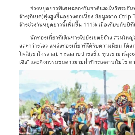
ช่วงหยุดยาวพิเศษฉลองวันชาติและไหว้พระจันท
จ้าง(ทิเบต)พุ่งสูงขึ้นอย่างต่อเนื่อง ข้อมูลจาก Ctr
จ้างช่วงวันหยุดยาวนี้เพิ่มขึ้น 111% เมื่อเทียบกับปี
นักท่องเที่ยวที่เดินทางไปยังเขตซีจ้าง ส่วนใหญ่มา
และกว่างโจว แหล่งท่องเที่ยวที่ได้รับความนิยม ได้
โพฉี(เขาไกรลาส), ทะเลสาบปาซงชั่ว, หุบเขายาร์ลุ
เฉิง” และกิจกรรมชมดาวยามค่ำที่ทะเลสาบนัมโช ต่