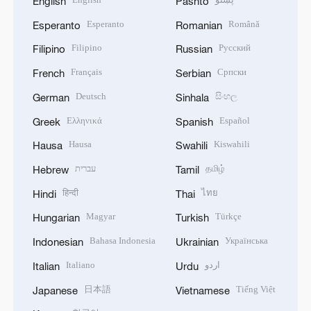
English
Pashto
Esperanto
Română
Esperanto
Romanian
Filipino
Русский
Filipino
Russian
Français
Српски
French
Serbian
Deutsch
සිංහල
German
Sinhala
Ελληνικά
Español
Greek
Spanish
Hausa
Kiswahili
Hausa
Swahili
עברית
தமிழ்
Hebrew
Tamil
हिन्दी
ไทย
Hindi
Thai
Magyar
Türkçe
Hungarian
Turkish
Bahasa Indonesia
Українська
Indonesian
Ukrainian
Italiano
اردو
Italian
Urdu
日本語
Tiếng Việt
Japanese
Vietnamese