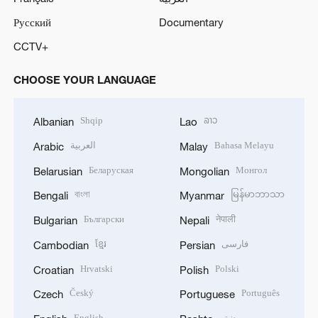
Русский
Documentary
CCTV+
CHOOSE YOUR LANGUAGE
Shqip
ລາວ
Albanian
Lao
العربية
Bahasa Melayu
Arabic
Malay
Беларуская
Монгол
Belarusian
Mongolian
বাংলা
မြန်မာဘာသာ
Bengali
Myanmar
Български
नेपाली
Bulgarian
Nepali
ខ្មែរ
فارسی
Cambodian
Persian
Hrvatski
Polski
Croatian
Polish
Český
Português
Czech
Portuguese
English
پښتو