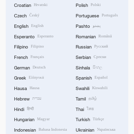
Hrvatski
Polski
Croatian
Polish
Český
Português
Czech
Portuguese
English
پښتو
English
Pashto
Esperanto
Română
Esperanto
Romanian
Filipino
Русский
Filipino
Russian
Français
Српски
French
Serbian
Deutsch
සිංහල
German
Sinhala
Ελληνικά
Español
Greek
Spanish
Hausa
Kiswahili
Hausa
Swahili
עברית
தமிழ்
Hebrew
Tamil
हिन्दी
ไทย
Hindi
Thai
Magyar
Türkçe
Hungarian
Turkish
Bahasa Indonesia
Українська
Indonesian
Ukrainian