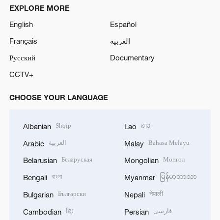
EXPLORE MORE
English
Español
Français
العربية
Русский
Documentary
CCTV+
CHOOSE YOUR LANGUAGE
Shqip
ລາວ
Albanian
Lao
العربية
Bahasa Melayu
Arabic
Malay
Беларуская
Монгол
Belarusian
Mongolian
বাংলা
မြန်မာဘာသာ
Bengali
Myanmar
Български
नेपाली
Bulgarian
Nepali
ខ្មែរ
فارسی
Cambodian
Persian