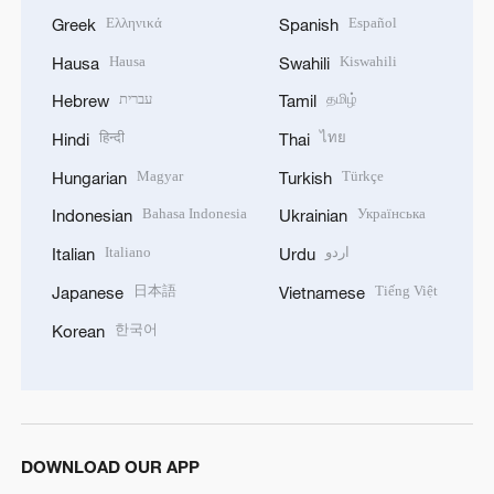
Ελληνικά
Español
Greek
Spanish
Hausa
Kiswahili
Hausa
Swahili
עברית
தமிழ்
Hebrew
Tamil
हिन्दी
ไทย
Hindi
Thai
Magyar
Türkçe
Hungarian
Turkish
Bahasa Indonesia
Українська
Indonesian
Ukrainian
Italiano
اردو
Italian
Urdu
日本語
Tiếng Việt
Japanese
Vietnamese
한국어
Korean
DOWNLOAD OUR APP