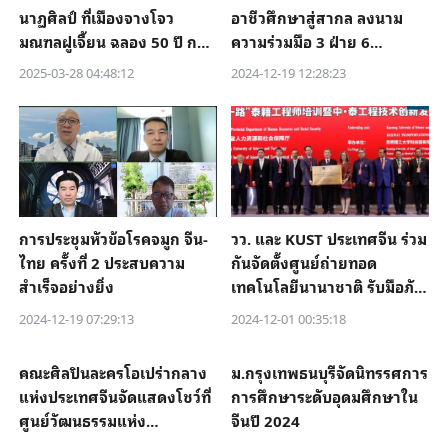
นาฏศิลป์ ที่เมืองจางโจว
อาชีวศึกษาสู่สากล ลงนาม
มณฑลฝูเจี้ยน ฉลอง 50 ปี การ
ความร่วมมือ 3 ฝ่าย 6
สถาปนาความสัมพันธ์ทางการ
สถาบัน"
2025-03-28 04:48:12
2024-12-19 12:28:23
ทูตจีน - ไทย
การประชุมหัวข้อโรคจมูก จีน-
วว. และ KUST ประเทศจีน ร่วม
ไทย ครั้งที่ 2 ประสบความ
กันจัดตั้งศูนย์ถ่ายทอด
สำเร็จอย่างยิ่ง
เทคโนโลยีนานาชาติ รับมือภัย
พิบัติและเหตุฉุกเฉิน
2024-12-19 07:29:13
2024-12-01 00:35:18
คณะศิลปินละครโอเปร่ากลาง
ม.กรุงเทพธนบุรีจัดนิทรรศการ
แห่งประเทศจีนจัดแสดงโชว์ที่
การศึกษาระดับอุดมศึกษาใน
ศูนย์วัฒนธรรมแห่ง
จีนปี 2024
ประเทศไทย