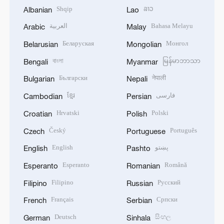
Shqip
ລາວ
Albanian
Lao
العربية
Bahasa Melayu
Arabic
Malay
Беларуская
Монгол
Belarusian
Mongolian
বাংলা
မြန်မာဘာသာ
Bengali
Myanmar
Български
नेपाली
Bulgarian
Nepali
ខ្មែរ
فارسی
Cambodian
Persian
Hrvatski
Polski
Croatian
Polish
Český
Português
Czech
Portuguese
English
پښتو
English
Pashto
Esperanto
Română
Esperanto
Romanian
Filipino
Русский
Filipino
Russian
Français
Српски
French
Serbian
Deutsch
සිංහල
German
Sinhala