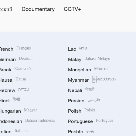
сский
Documentary
CCTV+
French
Français
Lao
ລາວ
German
Deutsch
Malay
Bahasa Melayu
Greek
Ελληνικά
Mongolian
Монгол
Hausa
Hausa
Myanmar
မြန်မာဘာသာ
Hebrew
עברית
Nepali
नेपाली
Hindi
हिन्दी
Persian
فارسی
Hungarian
Magyar
Polish
Polski
Indonesian
Bahasa Indonesia
Portuguese
Português
Italian
Italiano
Pashto
پښتو