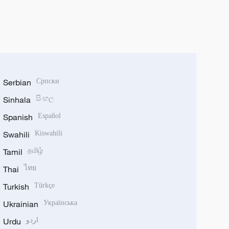
Serbian
Српски
Sinhala
සිංහල
Spanish
Español
Swahili
Kiswahili
Tamil
தமிழ்
Thai
ไทย
Turkish
Türkçe
Ukrainian
Українська
Urdu
اردو