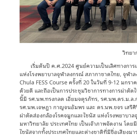
วิทยา
เริ่มต้นปี ค.ศ.2024 ศูนย์ความเป็นเลิศทางกา
แห่งโรงพยาบาลจุฬาลงกรณ์ สภากาชาดไทย, จุฬาลง
Chula FESS Course ครั้งที่ 20 ในวันที่ 9-12 มก
ด้วยดี และถือเป็นการประชุมวิชาการทางการผ่าตัด
นี้มี รศ.นพ.ทรงกลด เอี่ยมจตุรภัทร, รศ.นพ.ดร.ม.ล.ก
รศ.นพ.เจษฎา กาญจนอัมพร และ ดร.นพ.ขจร เสรีศิร
ผ่าตัดส่องกล้องโรคจมูกและไซนัส แห่งโรงพยาบาล
มหาวิทยาลัย ประเทศไทย เป็นเจ้าภาพจัดงาน โดยมี
ไซนัสจากทั้งประเทศไทยและต่างชาติที่มีชื่อเสียงมา