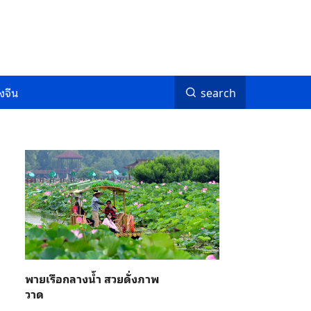
งจีน
search
พายเรือกลางน้ำ สวยดั่งภาพ
วาด