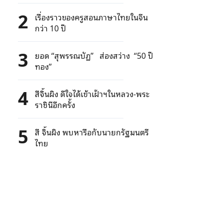
หมายปลายทางในฝันอีกต่อไป
2
เรื่องราวของครูสอนภาษาไทยในจีน
กว่า 10 ปี
3
ยอด “สุพรรณบัฏ” ส่องสว่าง “50 ปี
ทอง”
4
สีจิ้นผิง ดีใจได้เข้าเฝ้าฯในหลวง-พระ
ราชินีอีกครั้ง
5
สี จิ้นผิง พบหารือกับนายกรัฐมนตรี
ไทย