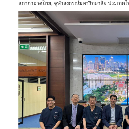
สภากาชาดไทย, จุฬาลงกรณ์มหาวิทยาลัย ประเทศไ