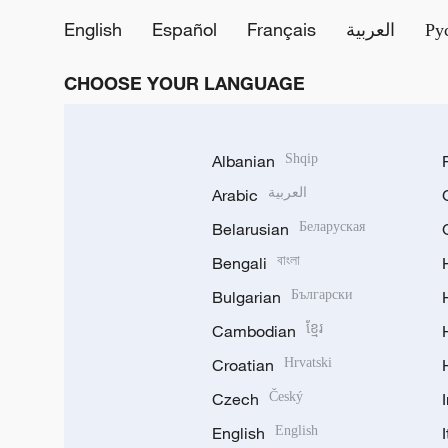
English
Español
Français
العربية
Ру
CHOOSE YOUR LANGUAGE
Albanian
Shqip
Arabic
العربية
Belarusian
Беларуская
Bengali
বাংলা
Bulgarian
Български
Cambodian
ខ្មែរ
Croatian
Hrvatski
Czech
Český
English
English