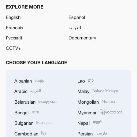
EXPLORE MORE
English
Español
Français
العربية
Русский
Documentary
CCTV+
CHOOSE YOUR LANGUAGE
Shqip
ລາວ
Albanian
Lao
العربية
Bahasa Melayu
Arabic
Malay
Беларуская
Монгол
Belarusian
Mongolian
বাংলা
မြန်မာဘာသာ
Bengali
Myanmar
Български
नेपाली
Bulgarian
Nepali
ខ្មែរ
فارسی
Cambodian
Persian