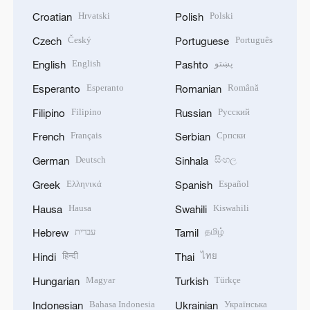
Hrvatski
Polski
Croatian
Polish
Český
Português
Czech
Portuguese
English
پښتو
English
Pashto
Esperanto
Română
Esperanto
Romanian
Filipino
Русский
Filipino
Russian
Français
Српски
French
Serbian
Deutsch
සිංහල
German
Sinhala
Ελληνικά
Español
Greek
Spanish
Hausa
Kiswahili
Hausa
Swahili
עברית
தமிழ்
Hebrew
Tamil
हिन्दी
ไทย
Hindi
Thai
Magyar
Türkçe
Hungarian
Turkish
Bahasa Indonesia
Українська
Indonesian
Ukrainian