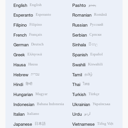
English
پښتو
English
Pashto
Esperanto
Română
Esperanto
Romanian
Filipino
Русский
Filipino
Russian
Français
Српски
French
Serbian
Deutsch
සිංහල
German
Sinhala
Ελληνικά
Español
Greek
Spanish
Hausa
Kiswahili
Hausa
Swahili
עברית
தமிழ்
Hebrew
Tamil
हिन्दी
ไทย
Hindi
Thai
Magyar
Türkçe
Hungarian
Turkish
Bahasa Indonesia
Українська
Indonesian
Ukrainian
Italiano
اردو
Italian
Urdu
日本語
Tiếng Việt
Japanese
Vietnamese