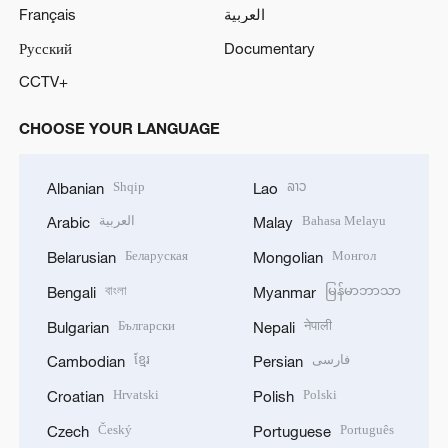
Français
العربية
Русский
Documentary
CCTV+
CHOOSE YOUR LANGUAGE
Shqip
ລາວ
Albanian
Lao
العربية
Bahasa Melayu
Arabic
Malay
Беларуская
Монгол
Belarusian
Mongolian
বাংলা
မြန်မာဘာသာ
Bengali
Myanmar
Български
नेपाली
Bulgarian
Nepali
ខ្មែរ
فارسی
Cambodian
Persian
Hrvatski
Polski
Croatian
Polish
Český
Português
Czech
Portuguese