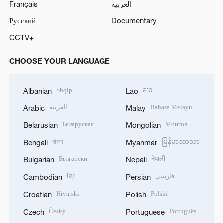
Français
العربية
Русский
Documentary
CCTV+
CHOOSE YOUR LANGUAGE
Shqip
ລາວ
Albanian
Lao
العربية
Bahasa Melayu
Arabic
Malay
Беларуская
Монгол
Belarusian
Mongolian
বাংলা
မြန်မာဘာသာ
Bengali
Myanmar
Български
नेपाली
Bulgarian
Nepali
ខ្មែរ
فارسی
Cambodian
Persian
Hrvatski
Polski
Croatian
Polish
Český
Português
Czech
Portuguese