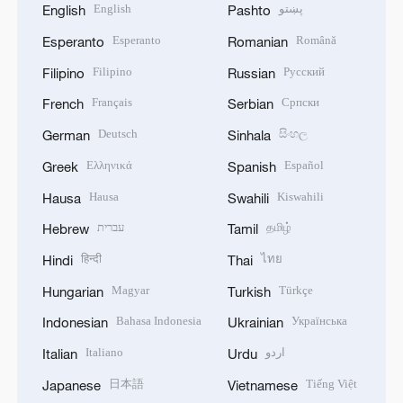
English
پښتو
English
Pashto
Esperanto
Română
Esperanto
Romanian
Filipino
Русский
Filipino
Russian
Français
Српски
French
Serbian
Deutsch
සිංහල
German
Sinhala
Ελληνικά
Español
Greek
Spanish
Hausa
Kiswahili
Hausa
Swahili
עברית
தமிழ்
Hebrew
Tamil
हिन्दी
ไทย
Hindi
Thai
Magyar
Türkçe
Hungarian
Turkish
Bahasa Indonesia
Українська
Indonesian
Ukrainian
Italiano
اردو
Italian
Urdu
日本語
Tiếng Việt
Japanese
Vietnamese