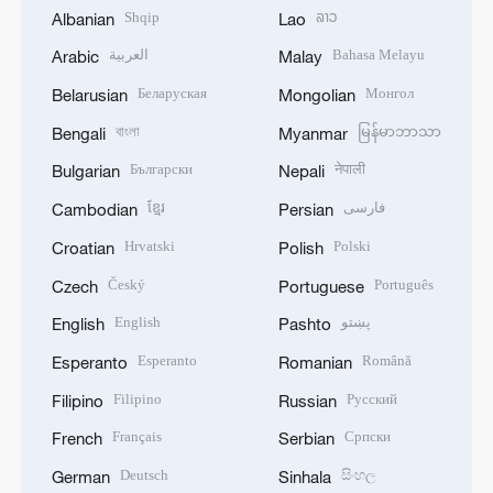
Shqip
ລາວ
Albanian
Lao
العربية
Bahasa Melayu
Arabic
Malay
Беларуская
Монгол
Belarusian
Mongolian
বাংলা
မြန်မာဘာသာ
Bengali
Myanmar
Български
नेपाली
Bulgarian
Nepali
ខ្មែរ
فارسی
Cambodian
Persian
Hrvatski
Polski
Croatian
Polish
Český
Português
Czech
Portuguese
English
پښتو
English
Pashto
Esperanto
Română
Esperanto
Romanian
Filipino
Русский
Filipino
Russian
Français
Српски
French
Serbian
Deutsch
සිංහල
German
Sinhala