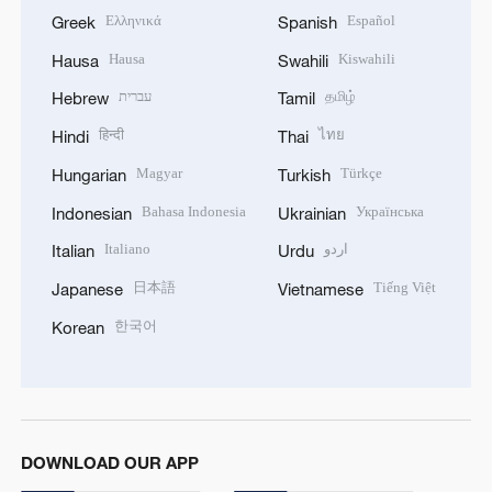
Ελληνικά
Español
Greek
Spanish
Hausa
Kiswahili
Hausa
Swahili
עברית
தமிழ்
Hebrew
Tamil
हिन्दी
ไทย
Hindi
Thai
Magyar
Türkçe
Hungarian
Turkish
Bahasa Indonesia
Українська
Indonesian
Ukrainian
Italiano
اردو
Italian
Urdu
日本語
Tiếng Việt
Japanese
Vietnamese
한국어
Korean
DOWNLOAD OUR APP