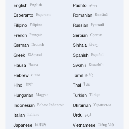
English
پښتو
English
Pashto
Esperanto
Română
Esperanto
Romanian
Filipino
Русский
Filipino
Russian
Français
Српски
French
Serbian
Deutsch
සිංහල
German
Sinhala
Ελληνικά
Español
Greek
Spanish
Hausa
Kiswahili
Hausa
Swahili
עברית
தமிழ்
Hebrew
Tamil
हिन्दी
ไทย
Hindi
Thai
Magyar
Türkçe
Hungarian
Turkish
Bahasa Indonesia
Українська
Indonesian
Ukrainian
Italiano
اردو
Italian
Urdu
日本語
Tiếng Việt
Japanese
Vietnamese