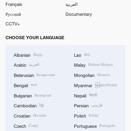
Français
العربية
Русский
Documentary
CCTV+
CHOOSE YOUR LANGUAGE
Shqip
ລາວ
Albanian
Lao
العربية
Bahasa Melayu
Arabic
Malay
Беларуская
Монгол
Belarusian
Mongolian
বাংলা
မြန်မာဘာသာ
Bengali
Myanmar
Български
नेपाली
Bulgarian
Nepali
ខ្មែរ
فارسی
Cambodian
Persian
Hrvatski
Polski
Croatian
Polish
Český
Português
Czech
Portuguese