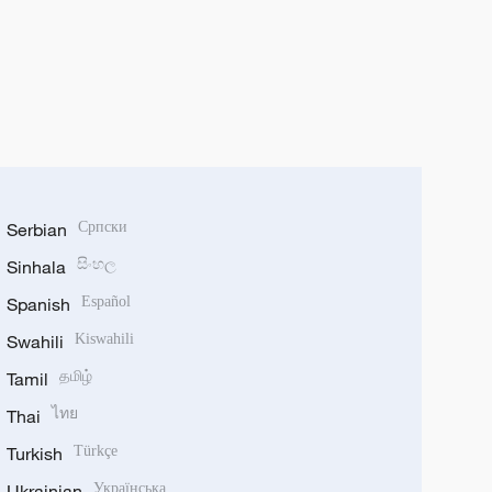
Serbian
Српски
Sinhala
සිංහල
Spanish
Español
Swahili
Kiswahili
Tamil
தமிழ்
Thai
ไทย
Turkish
Türkçe
Ukrainian
Українська