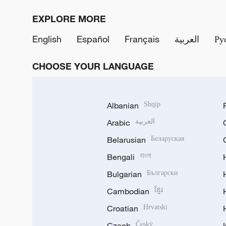
EXPLORE MORE
English
Español
Français
العربية
Ру
CHOOSE YOUR LANGUAGE
Albanian
Shqip
Arabic
العربية
Belarusian
Беларуская
Bengali
বাংলা
Bulgarian
Български
Cambodian
ខ្មែរ
Croatian
Hrvatski
Czech
Český