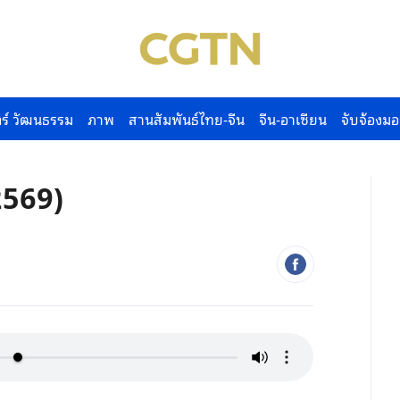
ร์ วัฒนธรรม
ภาพ
สานสัมพันธ์ไทย-จีน
จีน-อาเซียน
จับจ้องมอ
2569)