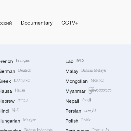
сский
Documentary
CCTV+
French
Français
Lao
ລາວ
German
Deutsch
Malay
Bahasa Melayu
Greek
Ελληνικά
Mongolian
Монгол
Hausa
Hausa
Myanmar
မြန်မာဘာသာ
Hebrew
עברית
Nepali
नेपाली
Hindi
हिन्दी
Persian
فارسی
Hungarian
Magyar
Polish
Polski
Indonesian
Bahasa Indonesia
Portuguese
Português