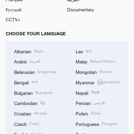
Русский
Documentary
CCTV+
CHOOSE YOUR LANGUAGE
Shqip
ລາວ
Albanian
Lao
العربية
Bahasa Melayu
Arabic
Malay
Беларуская
Монгол
Belarusian
Mongolian
বাংলা
မြန်မာဘာသာ
Bengali
Myanmar
Български
नेपाली
Bulgarian
Nepali
ខ្មែរ
فارسی
Cambodian
Persian
Hrvatski
Polski
Croatian
Polish
Český
Português
Czech
Portuguese