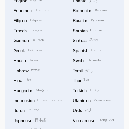
English
پښتو
English
Pashto
Esperanto
Română
Esperanto
Romanian
Filipino
Русский
Filipino
Russian
Français
Српски
French
Serbian
Deutsch
සිංහල
German
Sinhala
Ελληνικά
Español
Greek
Spanish
Hausa
Kiswahili
Hausa
Swahili
עברית
தமிழ்
Hebrew
Tamil
हिन्दी
ไทย
Hindi
Thai
Magyar
Türkçe
Hungarian
Turkish
Bahasa Indonesia
Українська
Indonesian
Ukrainian
Italiano
اردو
Italian
Urdu
日本語
Tiếng Việt
Japanese
Vietnamese