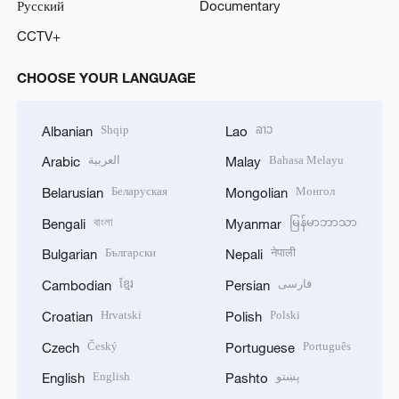
Русский
Documentary
CCTV+
CHOOSE YOUR LANGUAGE
Shqip
ລາວ
Albanian
Lao
العربية
Bahasa Melayu
Arabic
Malay
Беларуская
Монгол
Belarusian
Mongolian
বাংলা
မြန်မာဘာသာ
Bengali
Myanmar
Български
नेपाली
Bulgarian
Nepali
ខ្មែរ
فارسی
Cambodian
Persian
Hrvatski
Polski
Croatian
Polish
Český
Português
Czech
Portuguese
English
پښتو
English
Pashto