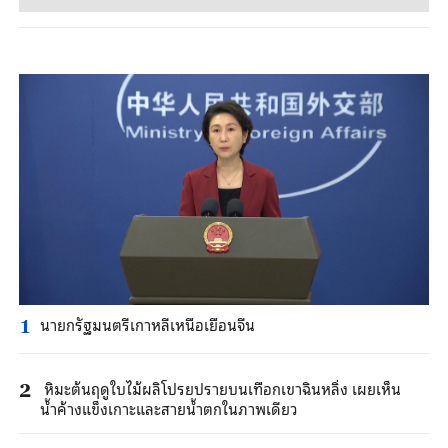
นายกรัฐมนตรีเกาหลีเหนือเยือนจีน
1
หิมะต้นฤดูใบไม้ผลิโปรยปรายบนเทือกเขาฉินหลิ่ง เผยเห็น
2
น้ำค้างแข็งเกาะและสายน้ำตกในภาพเดียว