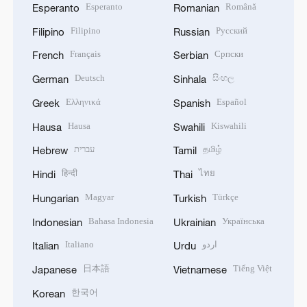
Esperanto
Română
Esperanto
Romanian
Filipino
Русский
Filipino
Russian
Français
Српски
French
Serbian
Deutsch
සිංහල
German
Sinhala
Ελληνικά
Español
Greek
Spanish
Hausa
Kiswahili
Hausa
Swahili
עברית
தமிழ்
Hebrew
Tamil
हिन्दी
ไทย
Hindi
Thai
Magyar
Türkçe
Hungarian
Turkish
Bahasa Indonesia
Українська
Indonesian
Ukrainian
Italiano
اردو
Italian
Urdu
日本語
Tiếng Việt
Japanese
Vietnamese
한국어
Korean