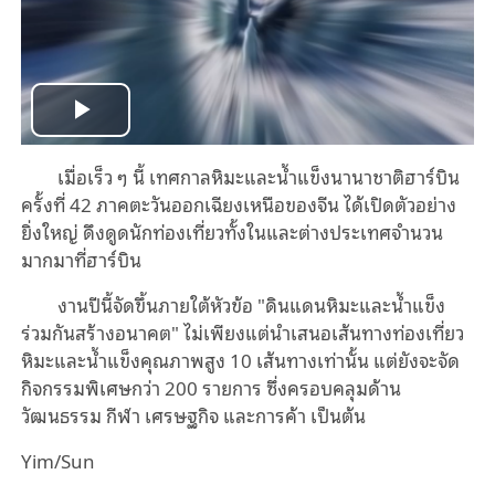
Play
เมื่อเร็ว ๆ นี้ เทศกาลหิมะและน้ำแข็งนานาชาติฮาร์บิน
Video
ครั้งที่ 42 ภาคตะวันออกเฉียงเหนือของจีน ได้เปิดตัวอย่าง
ยิ่งใหญ่ ดึงดูดนักท่องเที่ยวทั้งในและต่างประเทศจำนวน
มากมาที่ฮาร์บิน
งานปีนี้จัดขึ้นภายใต้หัวข้อ "ดินแดนหิมะและน้ำแข็ง
ร่วมกันสร้างอนาคต" ไม่เพียงแต่นำเสนอเส้นทางท่องเที่ยว
หิมะและน้ำแข็งคุณภาพสูง 10 เส้นทางเท่านั้น แต่ยังจะจัด
กิจกรรมพิเศษกว่า 200 รายการ ซึ่งครอบคลุมด้าน
วัฒนธรรม กีฬา เศรษฐกิจ และการค้า เป็นต้น
Yim/Sun