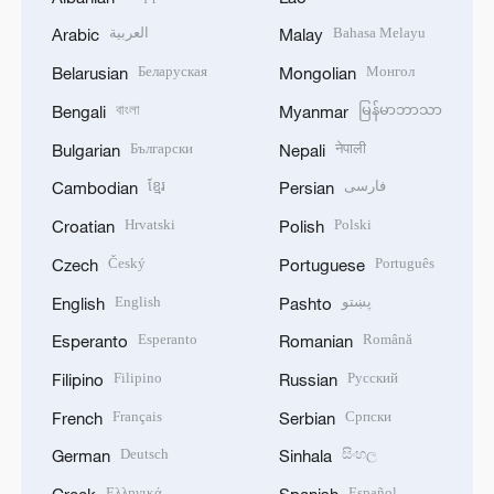
العربية
Bahasa Melayu
Arabic
Malay
Беларуская
Монгол
Belarusian
Mongolian
বাংলা
မြန်မာဘာသာ
Bengali
Myanmar
Български
नेपाली
Bulgarian
Nepali
ខ្មែរ
فارسی
Cambodian
Persian
Hrvatski
Polski
Croatian
Polish
Český
Português
Czech
Portuguese
English
پښتو
English
Pashto
Esperanto
Română
Esperanto
Romanian
Filipino
Русский
Filipino
Russian
Français
Српски
French
Serbian
Deutsch
සිංහල
German
Sinhala
Ελληνικά
Español