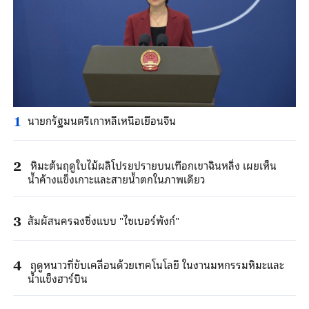
นายกรัฐมนตรีเกาหลีเหนือเยือนจีน
1
หิมะต้นฤดูใบไม้ผลิโปรยปรายบนเทือกเขาฉินหลิ่ง เผยเห็น
2
น้ำค้างแข็งเกาะและสายน้ำตกในภาพเดียว
สัมผัสนครฉงชิ่งแบบ "ไซเบอร์พังก์"
3
ฤดูหนาวที่ขับเคลื่อนด้วยเทคโนโลยี ในงานมหกรรมหิมะและ
4
น้ำแข็งฮาร์บิน