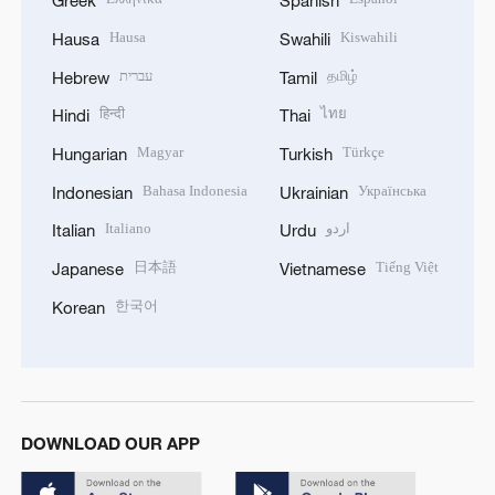
Greek
Spanish
Hausa
Kiswahili
Hausa
Swahili
עברית
தமிழ்
Hebrew
Tamil
हिन्दी
ไทย
Hindi
Thai
Magyar
Türkçe
Hungarian
Turkish
Bahasa Indonesia
Українська
Indonesian
Ukrainian
Italiano
اردو
Italian
Urdu
日本語
Tiếng Việt
Japanese
Vietnamese
한국어
Korean
DOWNLOAD OUR APP