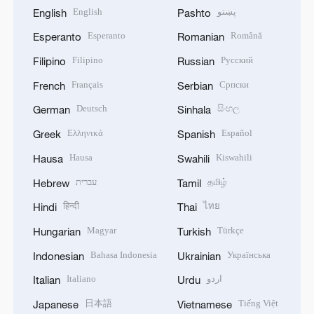
English
پښتو
English
Pashto
Esperanto
Română
Esperanto
Romanian
Filipino
Русский
Filipino
Russian
Français
Српски
French
Serbian
Deutsch
සිංහල
German
Sinhala
Ελληνικά
Español
Greek
Spanish
Hausa
Kiswahili
Hausa
Swahili
עברית
தமிழ்
Hebrew
Tamil
हिन्दी
ไทย
Hindi
Thai
Magyar
Türkçe
Hungarian
Turkish
Bahasa Indonesia
Українська
Indonesian
Ukrainian
Italiano
اردو
Italian
Urdu
日本語
Tiếng Việt
Japanese
Vietnamese