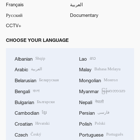
Français
العربية
Русский
Documentary
CCTV+
CHOOSE YOUR LANGUAGE
Shqip
ລາວ
Albanian
Lao
العربية
Bahasa Melayu
Arabic
Malay
Беларуская
Монгол
Belarusian
Mongolian
বাংলা
မြန်မာဘာသာ
Bengali
Myanmar
Български
नेपाली
Bulgarian
Nepali
ខ្មែរ
فارسی
Cambodian
Persian
Hrvatski
Polski
Croatian
Polish
Český
Português
Czech
Portuguese