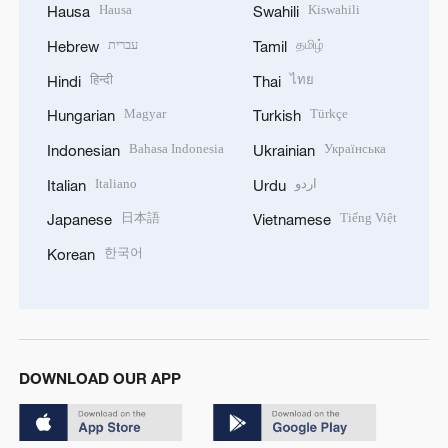
Hausa
Kiswahili
Hausa
Swahili
עברית
தமிழ்
Hebrew
Tamil
हिन्दी
ไทย
Hindi
Thai
Magyar
Türkçe
Hungarian
Turkish
Bahasa Indonesia
Українська
Indonesian
Ukrainian
Italiano
اردو
Italian
Urdu
日本語
Tiếng Việt
Japanese
Vietnamese
한국어
Korean
DOWNLOAD OUR APP