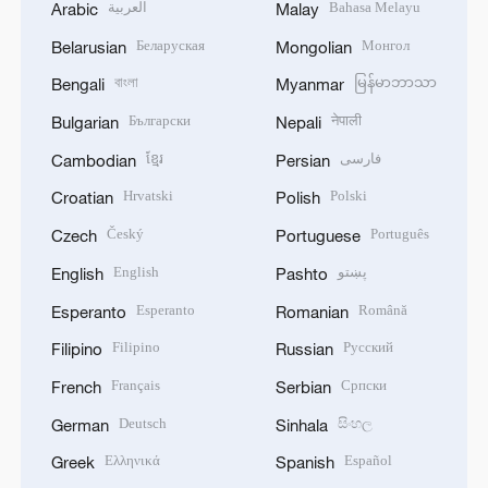
العربية
Bahasa Melayu
Arabic
Malay
Беларуская
Монгол
Belarusian
Mongolian
বাংলা
မြန်မာဘာသာ
Bengali
Myanmar
Български
नेपाली
Bulgarian
Nepali
ខ្មែរ
فارسی
Cambodian
Persian
Hrvatski
Polski
Croatian
Polish
Český
Português
Czech
Portuguese
English
پښتو
English
Pashto
Esperanto
Română
Esperanto
Romanian
Filipino
Русский
Filipino
Russian
Français
Српски
French
Serbian
Deutsch
සිංහල
German
Sinhala
Ελληνικά
Español
Greek
Spanish