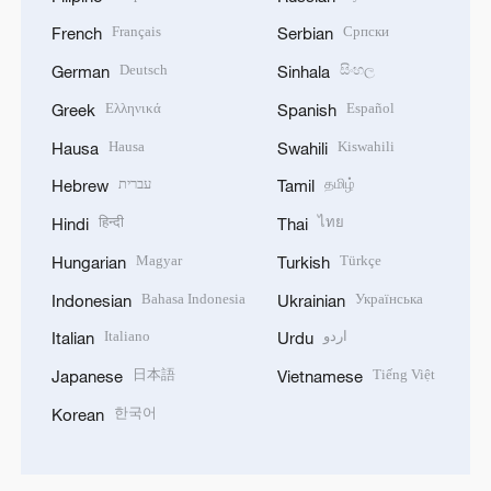
Français
Српски
French
Serbian
Deutsch
සිංහල
German
Sinhala
Ελληνικά
Español
Greek
Spanish
Hausa
Kiswahili
Hausa
Swahili
עברית
தமிழ்
Hebrew
Tamil
हिन्दी
ไทย
Hindi
Thai
Magyar
Türkçe
Hungarian
Turkish
Bahasa Indonesia
Українська
Indonesian
Ukrainian
Italiano
اردو
Italian
Urdu
日本語
Tiếng Việt
Japanese
Vietnamese
한국어
Korean