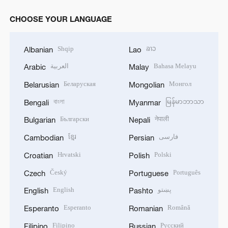
CHOOSE YOUR LANGUAGE
Shqip
ລາວ
Albanian
Lao
العربية
Bahasa Melayu
Arabic
Malay
Беларуская
Монгол
Belarusian
Mongolian
বাংলা
မြန်မာဘာသာ
Bengali
Myanmar
Български
नेपाली
Bulgarian
Nepali
ខ្មែរ
فارسی
Cambodian
Persian
Hrvatski
Polski
Croatian
Polish
Český
Português
Czech
Portuguese
English
پښتو
English
Pashto
Esperanto
Română
Esperanto
Romanian
Filipino
Русский
Filipino
Russian