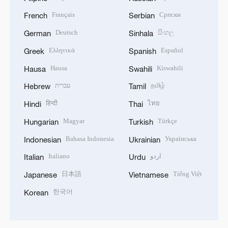
Français
Српски
French
Serbian
Deutsch
සිංහල
German
Sinhala
Ελληνικά
Español
Greek
Spanish
Hausa
Kiswahili
Hausa
Swahili
עברית
தமிழ்
Hebrew
Tamil
हिन्दी
ไทย
Hindi
Thai
Magyar
Türkçe
Hungarian
Turkish
Bahasa Indonesia
Українська
Indonesian
Ukrainian
Italiano
اردو
Italian
Urdu
日本語
Tiếng Việt
Japanese
Vietnamese
한국어
Korean