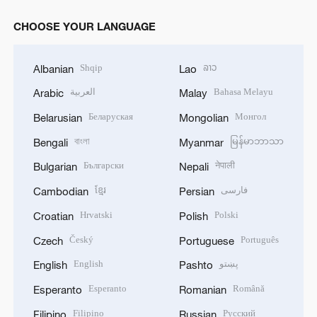
CHOOSE YOUR LANGUAGE
Shqip
ລາວ
Albanian
Lao
العربية
Bahasa Melayu
Arabic
Malay
Беларуская
Монгол
Belarusian
Mongolian
বাংলা
မြန်မာဘာသာ
Bengali
Myanmar
Български
नेपाली
Bulgarian
Nepali
ខ្មែរ
فارسی
Cambodian
Persian
Hrvatski
Polski
Croatian
Polish
Český
Português
Czech
Portuguese
English
پښتو
English
Pashto
Esperanto
Română
Esperanto
Romanian
Filipino
Русский
Filipino
Russian