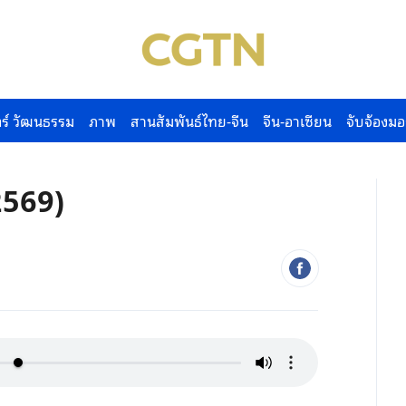
ร์ วัฒนธรรม
ภาพ
สานสัมพันธ์ไทย-จีน
จีน-อาเซียน
จับจ้องมอ
2569)