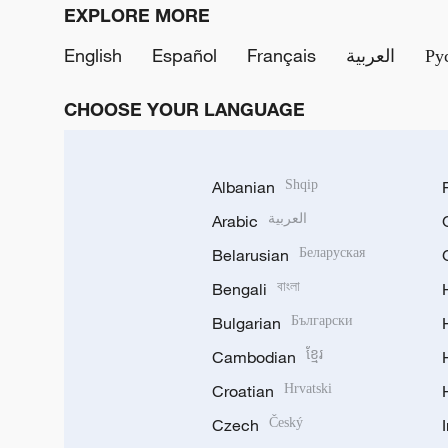
EXPLORE MORE
English
Español
Français
العربية
Ру
CHOOSE YOUR LANGUAGE
Albanian
Shqip
Arabic
العربية
Belarusian
Беларуская
Bengali
বাংলা
Bulgarian
Български
Cambodian
ខ្មែរ
Croatian
Hrvatski
Czech
Český