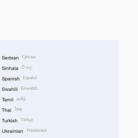
Serbian
Српски
Sinhala
සිංහල
Spanish
Español
Swahili
Kiswahili
Tamil
தமிழ்
Thai
ไทย
Turkish
Türkçe
Ukrainian
Українська