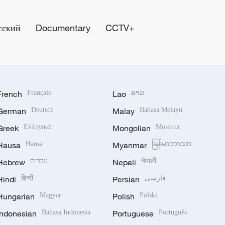
сский
Documentary
CCTV+
French
Français
Lao
ລາວ
German
Deutsch
Malay
Bahasa Melayu
Greek
Ελληνικά
Mongolian
Монгол
Hausa
Hausa
Myanmar
မြန်မာဘာသာ
Hebrew
עברית
Nepali
नेपाली
Hindi
हिन्दी
Persian
فارسی
Hungarian
Magyar
Polish
Polski
Indonesian
Bahasa Indonesia
Portuguese
Português