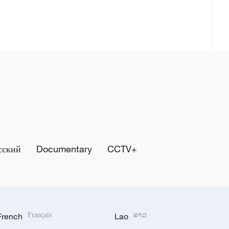
сский
Documentary
CCTV+
French
Français
Lao
ລາວ