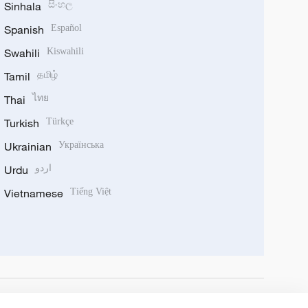
Sinhala
සිංහල
Spanish
Español
Swahili
Kiswahili
Tamil
தமிழ்
Thai
ไทย
Turkish
Türkçe
Ukrainian
Українська
Urdu
اردو
Vietnamese
Tiếng Việt