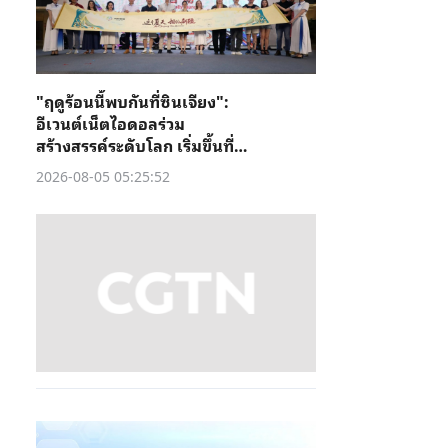
"ฤดูร้อนนี้พบกันที่ซินเจียง":
อีเวนต์เน็ตไอดอลร่วม
สร้างสรรค์ระดับโลก เริ่มขึ้นที่คู่
เชอ
2026-08-05 05:25:52