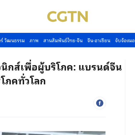
ร์ วัฒนธรรม
ภาพ
สานสัมพันธ์ไทย-จีน
จีน-อาเซียน
จับจ้องมอ
กส์เพื่อผู้บริโภค: แบรนด์จีน
ิโภคทั่วโลก