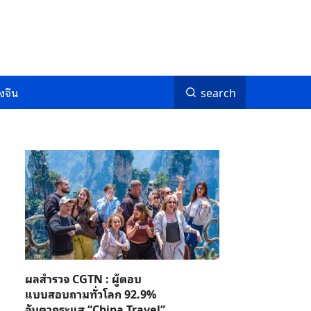
งจีน
search
ผลสำรวจ CGTN : ผู้ตอบ
แบบสอบถามทั่วโลก 92.9%
จับตากระแส “China Travel”