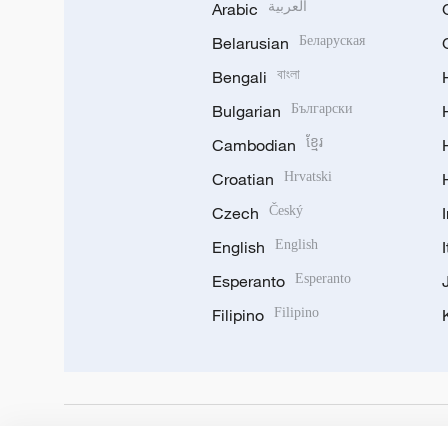
Arabic
العربية
Belarusian
Беларуская
Bengali
বাংলা
Bulgarian
Български
Cambodian
ខ្មែរ
Croatian
Hrvatski
Czech
Český
English
English
Esperanto
Esperanto
Filipino
Filipino