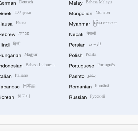
German
Deutsch
Malay
Bahasa Melayu
Greek
Ελληνικά
Mongolian
Монгол
Hausa
Hausa
Myanmar
မြန်မာဘာသာ
Hebrew
עברית
Nepali
नेपाली
Hindi
हिन्दी
Persian
فارسی
Hungarian
Magyar
Polish
Polski
Indonesian
Bahasa Indonesia
Portuguese
Português
Italian
Italiano
Pashto
پښتو
Japanese
日本語
Romanian
Română
Korean
한국어
Russian
Русский