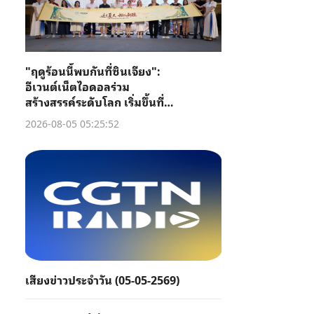
"ฤดูร้อนนี้พบกันที่ซินเจียง":
อีเวนต์เน็ตไอดอลร่วม
สร้างสรรค์ระดับโลก เริ่มขึ้นที่คู่
เชอ
2026-08-05 05:25:52
เสียงข่าวประจำวัน (05-05-2569)