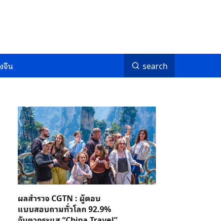
งจีน
search
ผลสำรวจ CGTN : ผู้ตอบ
แบบสอบถามทั่วโลก 92.9%
จับตากระแส “China Travel”