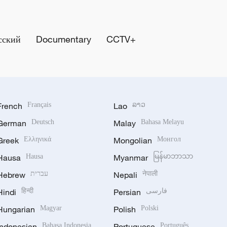
сский
Documentary
CCTV+
French
Français
Lao
ລາວ
German
Deutsch
Malay
Bahasa Melayu
Greek
Ελληνικά
Mongolian
Монгол
Hausa
Hausa
Myanmar
မြန်မာဘာသာ
Hebrew
עברית
Nepali
नेपाली
Hindi
हिन्दी
Persian
فارسی
Hungarian
Magyar
Polish
Polski
Indonesian
Bahasa Indonesia
Portuguese
Português