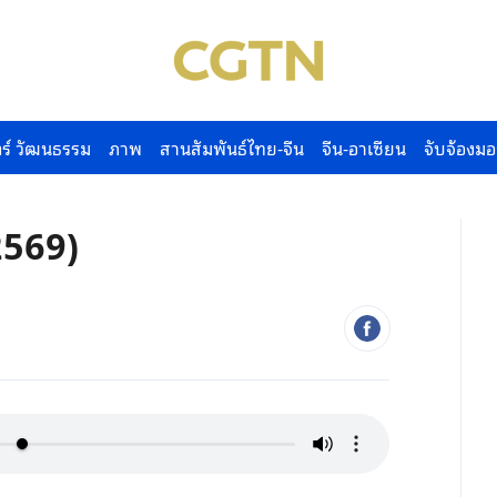
ร์ วัฒนธรรม
ภาพ
สานสัมพันธ์ไทย-จีน
จีน-อาเซียน
จับจ้องมอ
2569)