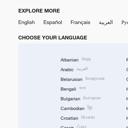
EXPLORE MORE
English
Español
Français
العربية
Ру
CHOOSE YOUR LANGUAGE
Albanian
Shqip
Arabic
العربية
Belarusian
Беларуская
Bengali
বাংলা
Bulgarian
Български
Cambodian
ខ្មែរ
Croatian
Hrvatski
Czech
Český