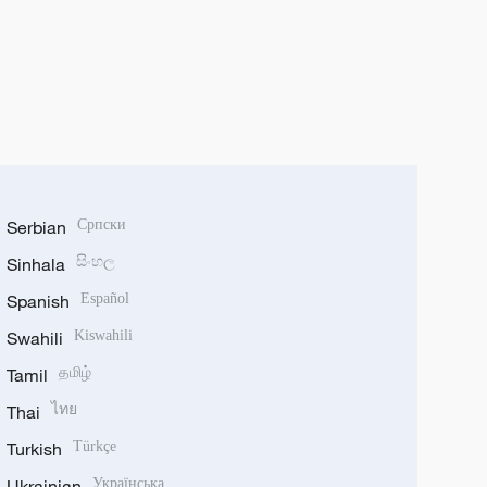
Serbian
Српски
Sinhala
සිංහල
Spanish
Español
Swahili
Kiswahili
Tamil
தமிழ்
Thai
ไทย
Turkish
Türkçe
Ukrainian
Українська