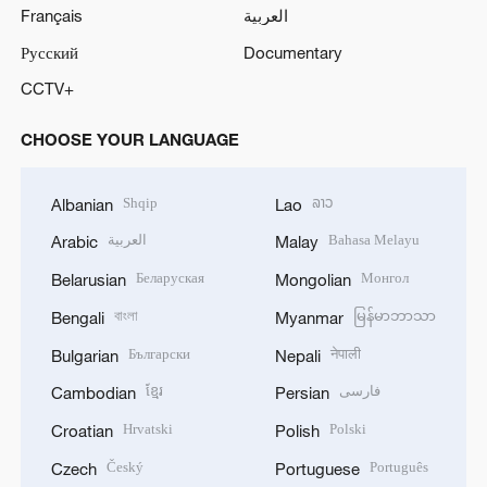
Français
العربية
Русский
Documentary
CCTV+
CHOOSE YOUR LANGUAGE
Shqip
ລາວ
Albanian
Lao
العربية
Bahasa Melayu
Arabic
Malay
Беларуская
Монгол
Belarusian
Mongolian
বাংলা
မြန်မာဘာသာ
Bengali
Myanmar
Български
नेपाली
Bulgarian
Nepali
ខ្មែរ
فارسی
Cambodian
Persian
Hrvatski
Polski
Croatian
Polish
Český
Português
Czech
Portuguese