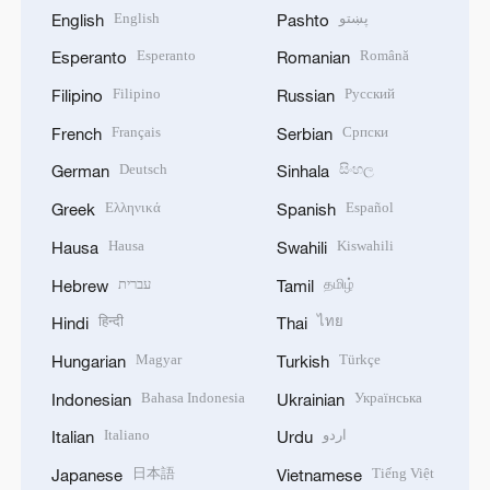
English
پښتو
English
Pashto
Esperanto
Română
Esperanto
Romanian
Filipino
Русский
Filipino
Russian
Français
Српски
French
Serbian
Deutsch
සිංහල
German
Sinhala
Ελληνικά
Español
Greek
Spanish
Hausa
Kiswahili
Hausa
Swahili
עברית
தமிழ்
Hebrew
Tamil
हिन्दी
ไทย
Hindi
Thai
Magyar
Türkçe
Hungarian
Turkish
Bahasa Indonesia
Українська
Indonesian
Ukrainian
Italiano
اردو
Italian
Urdu
日本語
Tiếng Việt
Japanese
Vietnamese