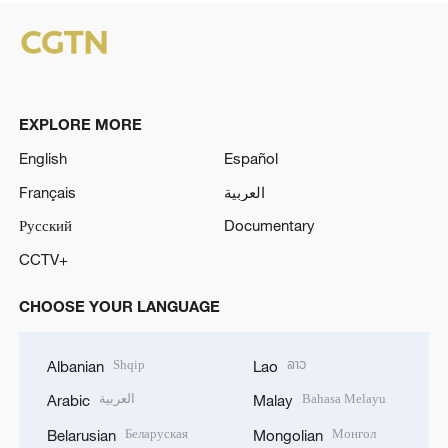
EXPLORE MORE
English
Español
Français
العربية
Русский
Documentary
CCTV+
CHOOSE YOUR LANGUAGE
Shqip
ລາວ
Albanian
Lao
العربية
Bahasa Melayu
Arabic
Malay
Беларуская
Монгол
Belarusian
Mongolian