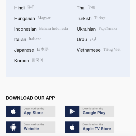
हिन्दी
ไทย
Hindi
Thai
Magyar
Türkçe
Hungarian
Turkish
Bahasa Indonesia
Українська
Indonesian
Ukrainian
Italiano
اردو
Italian
Urdu
日本語
Tiếng Việt
Japanese
Vietnamese
한국어
Korean
DOWNLOAD OUR APP