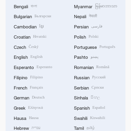
বাংলা
မြန်မာဘာသာ
Bengali
Myanmar
Български
नेपाली
Bulgarian
Nepali
ខ្មែរ
فارسی
Cambodian
Persian
Hrvatski
Polski
Croatian
Polish
Český
Português
Czech
Portuguese
English
پښتو
English
Pashto
Esperanto
Română
Esperanto
Romanian
Filipino
Русский
Filipino
Russian
Français
Српски
French
Serbian
Deutsch
සිංහල
German
Sinhala
Ελληνικά
Español
Greek
Spanish
Hausa
Kiswahili
Hausa
Swahili
עברית
தமிழ்
Hebrew
Tamil