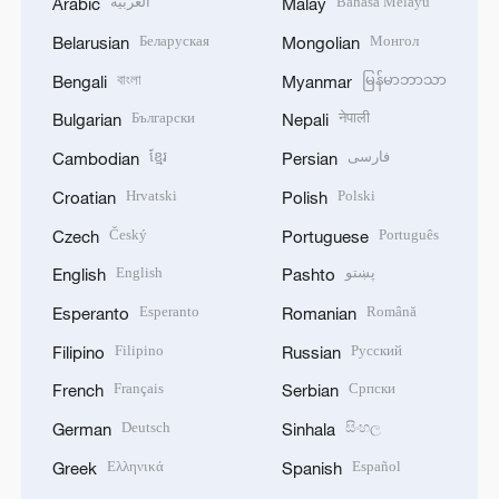
العربية
Bahasa Melayu
Arabic
Malay
Беларуская
Монгол
Belarusian
Mongolian
বাংলা
မြန်မာဘာသာ
Bengali
Myanmar
Български
नेपाली
Bulgarian
Nepali
ខ្មែរ
فارسی
Cambodian
Persian
Hrvatski
Polski
Croatian
Polish
Český
Português
Czech
Portuguese
English
پښتو
English
Pashto
Esperanto
Română
Esperanto
Romanian
Filipino
Русский
Filipino
Russian
Français
Српски
French
Serbian
Deutsch
සිංහල
German
Sinhala
Ελληνικά
Español
Greek
Spanish