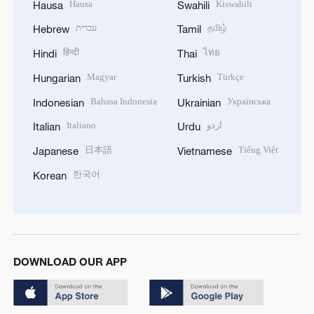
Hausa
Kiswahili
Hausa
Swahili
עברית
தமிழ்
Hebrew
Tamil
हिन्दी
ไทย
Hindi
Thai
Magyar
Türkçe
Hungarian
Turkish
Bahasa Indonesia
Українська
Indonesian
Ukrainian
Italiano
اردو
Italian
Urdu
日本語
Tiếng Việt
Japanese
Vietnamese
한국어
Korean
DOWNLOAD OUR APP