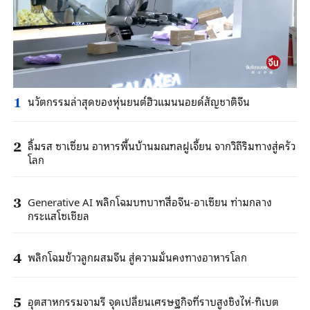
นวัตกรรมล่าสุดของหุ่นยนต์ฮิวแมนนอยด์สัญชาติจีน
1
ลิ้มรส ซาเซี่ยน อาหารพื้นบ้านมณฑลฝูเจี้ยน จากวิถีริมทางสู่ครัว
2
โลก
Generative AI พลิกโฉมบทบาทสื่อจีน-อาเซียน ท่ามกลาง
3
กระแสโซเชียล
พลิกโฉมข้าวลูกผสมจีน สู่ความมั่นคงทางอาหารโลก
4
อุตสาหกรรมจามรี จุดเปลี่ยนเศรษฐกิจที่ราบสูงชิงไห่-ทิเบต
5