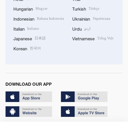
Magyar
Türkçe
Hungarian
Turkish
Bahasa Indonesia
Українська
Indonesian
Ukrainian
Italiano
اردو
Italian
Urdu
日本語
Tiếng Việt
Japanese
Vietnamese
한국어
Korean
DOWNLOAD OUR APP
Copyright © 2024 CGTN.