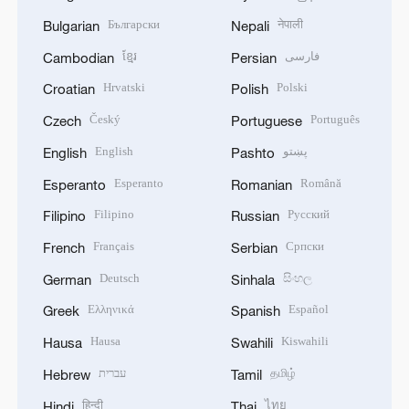
Български
नेपाली
Bulgarian
Nepali
ខ្មែរ
فارسی
Cambodian
Persian
Hrvatski
Polski
Croatian
Polish
Český
Português
Czech
Portuguese
English
پښتو
English
Pashto
Esperanto
Română
Esperanto
Romanian
Filipino
Русский
Filipino
Russian
Français
Српски
French
Serbian
Deutsch
සිංහල
German
Sinhala
Ελληνικά
Español
Greek
Spanish
Hausa
Kiswahili
Hausa
Swahili
עברית
தமிழ்
Hebrew
Tamil
हिन्दी
ไทย
Hindi
Thai