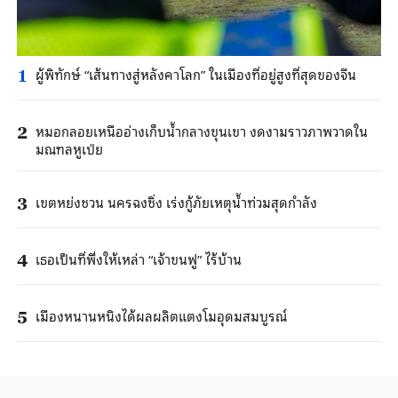
ผู้พิทักษ์ “เส้นทางสู่หลังคาโลก” ในเมืองที่อยู่สูงที่สุดของจีน
1
หมอกลอยเหนืออ่างเก็บน้ำกลางขุนเขา งดงามราวภาพวาดใน
2
มณฑลหูเป่ย
เขตหย่งชวน นครฉงชิ่ง เร่งกู้ภัยเหตุน้ำท่วมสุดกำลัง
3
เธอเป็นที่พึ่งให้เหล่า “เจ้าขนฟู” ไร้บ้าน
4
เมืองหนานหนิงได้ผลผลิตแตงโมอุดมสมบูรณ์
5