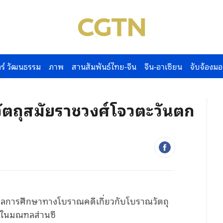
ร์ วัฒนธรรม
ภาพ
สานสัมพันธ์ไทย-จีน
จีน-อาเซียน
จับจ้องมอ
ตถุสมัยราชวงศ์โจวตะวันตก
ลการศึกษาทางโบราณคดีเกี่ยวกับโบราณวัตถุ
ิวในมณฑลส่านซี