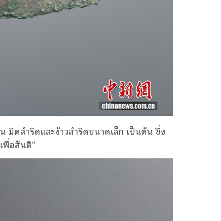
 มีดสำริดและง้าวสำริดขนาดเล็ก เป็นต้น ซึ่ง
ื่อสันติ”