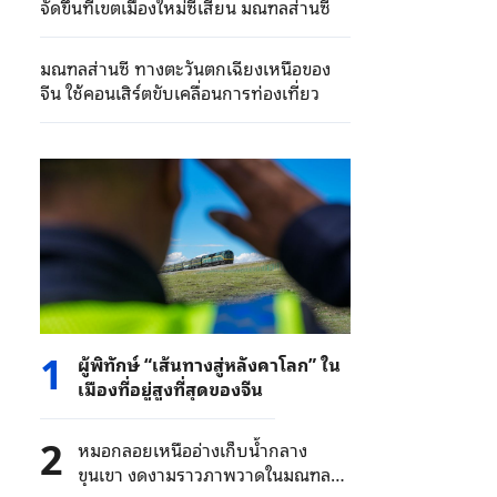
จัดขึ้นที่เขตเมืองใหม่ซีเสียน มณฑลส่านซี
มณฑลส่านซี ทางตะวันตกเฉียงเหนือของ
จีน ใช้คอนเสิร์ตขับเคลื่อนการท่องเที่ยว
1
ผู้พิทักษ์ “เส้นทางสู่หลังคาโลก” ใน
เมืองที่อยู่สูงที่สุดของจีน
2
หมอกลอยเหนืออ่างเก็บน้ำกลาง
ขุนเขา งดงามราวภาพวาดในมณฑลหู