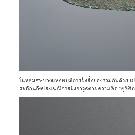
ในหลุมศพบางแห่งพบมีการฝังสิ่งของร่วมกันด้วย เช่น
สะท้อนถึงประเพณีการฝังอาวุธตามความคิด “ยุติศึกเพ