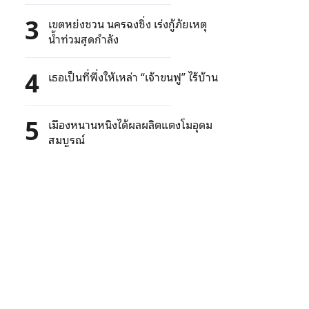
เป่ย
3
เขตหย่งชวน นครฉงชิ่ง เร่งกู้ภัยเหตุ
น้ำท่วมสุดกำลัง
4
เธอเป็นที่พึ่งให้เหล่า “เจ้าขนฟู” ไร้บ้าน
5
เมืองหนานหนิงได้ผลผลิตแตงโมอุดม
สมบูรณ์