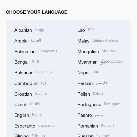
CHOOSE YOUR LANGUAGE
Shqip
ລາວ
Albanian
Lao
العربية
Bahasa Melayu
Arabic
Malay
Беларуская
Монгол
Belarusian
Mongolian
বাংলা
မြန်မာဘာသာ
Bengali
Myanmar
Български
नेपाली
Bulgarian
Nepali
ខ្មែរ
فارسی
Cambodian
Persian
Hrvatski
Polski
Croatian
Polish
Český
Português
Czech
Portuguese
English
پښتو
English
Pashto
Esperanto
Română
Esperanto
Romanian
Filipino
Русский
Filipino
Russian