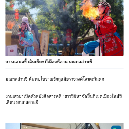
การแสดงงิ้วฉินเชียงที่เมืองซีอาน มณฑลส่านซี
มณฑลส่านซี ค้นพบโบราณวัตถุสมัยราชวงศ์โจวตะวันตก
งานเสวนาเปิดตัวหนังสือสารคดี "สาวซีอัน" จัดขึ้นที่เขตเมืองใหม่ซี
เสียน มณฑลส่านซี