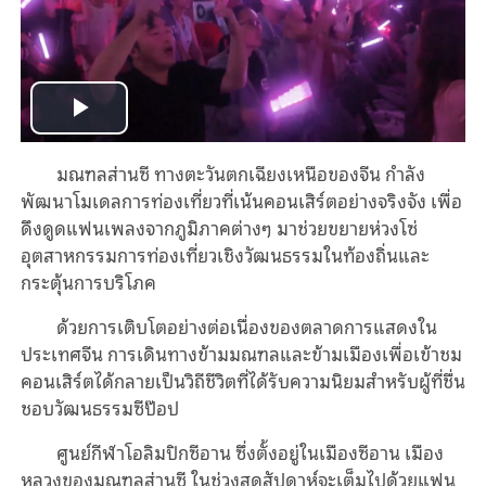
Play
มณฑลส่านซี ทางตะวันตกเฉียงเหนือของจีน กำลัง
Video
พัฒนาโมเดลการท่องเที่ยวที่เน้นคอนเสิร์ตอย่างจริงจัง เพื่อ
ดึงดูดแฟนเพลงจากภูมิภาคต่างๆ มาช่วยขยายห่วงโซ่
อุตสาหกรรมการท่องเที่ยวเชิงวัฒนธรรมในท้องถิ่นและ
กระตุ้นการบริโภค
ด้วยการเติบโตอย่างต่อเนื่องของตลาดการแสดงใน
ประเทศจีน การเดินทางข้ามมณฑลและข้ามเมืองเพื่อเข้าชม
คอนเสิร์ตได้กลายเป็นวิถีชีวิตที่ได้รับความนิยมสำหรับผู้ที่ชื่น
ชอบวัฒนธรรมซีป๊อป
ศูนย์กีฬาโอลิมปิกซีอาน ซึ่งตั้งอยู่ในเมืองซีอาน เมือง
หลวงของมณฑลส่านซี ในช่วงสุดสัปดาห์จะเต็มไปด้วยแฟน