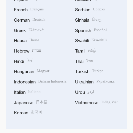
Français
Српски
French
Serbian
Deutsch
සිංහල
German
Sinhala
Ελληνικά
Español
Greek
Spanish
Hausa
Kiswahili
Hausa
Swahili
עברית
தமிழ்
Hebrew
Tamil
हिन्दी
ไทย
Hindi
Thai
Magyar
Türkçe
Hungarian
Turkish
Bahasa Indonesia
Українська
Indonesian
Ukrainian
Italiano
اردو
Italian
Urdu
日本語
Tiếng Việt
Japanese
Vietnamese
한국어
Korean