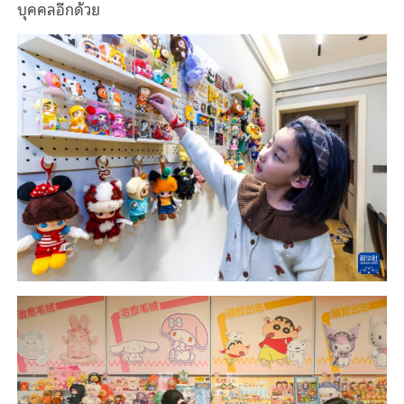
บุคคล
อีกด้วย