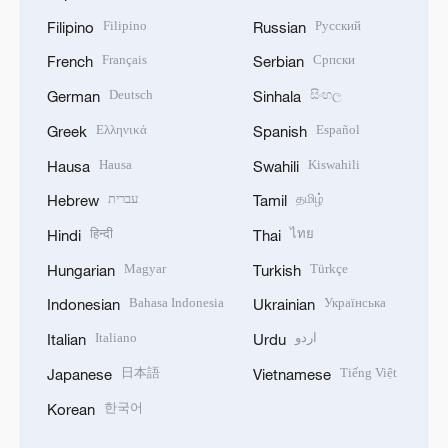
Filipino
Русский
Filipino
Russian
Français
Српски
French
Serbian
Deutsch
සිංහල
German
Sinhala
Ελληνικά
Español
Greek
Spanish
Hausa
Kiswahili
Hausa
Swahili
עברית
தமிழ்
Hebrew
Tamil
हिन्दी
ไทย
Hindi
Thai
Magyar
Türkçe
Hungarian
Turkish
Bahasa Indonesia
Українська
Indonesian
Ukrainian
Italiano
اردو
Italian
Urdu
日本語
Tiếng Việt
Japanese
Vietnamese
한국어
Korean