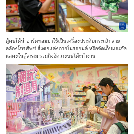
ผู้คนได้นำอาร์ตทอยมาใช้เป็น
เครื่อง
ประดับกระเป๋า สาย
คล้องโทรศัพท์
สิ่งตกแต่ง
ภายในรถยนต์ หรือจัดเก็บและจัด
แสดงในตู้สะสม รวมถึง
จัดวางบน
โต๊ะทำงาน