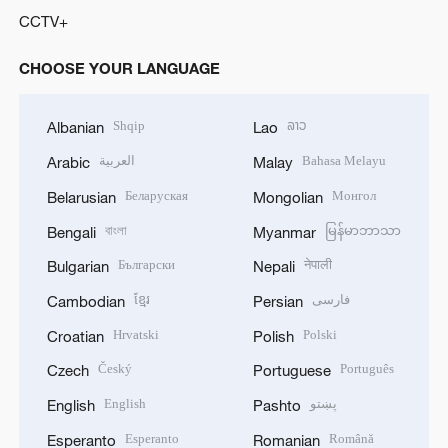
CCTV+
CHOOSE YOUR LANGUAGE
Shqip
ລາວ
Albanian
Lao
العربية
Bahasa Melayu
Arabic
Malay
Беларуская
Монгол
Belarusian
Mongolian
বাংলা
မြန်မာဘာသာ
Bengali
Myanmar
Български
नेपाली
Bulgarian
Nepali
ខ្មែរ
فارسی
Cambodian
Persian
Hrvatski
Polski
Croatian
Polish
Český
Português
Czech
Portuguese
English
پښتو
English
Pashto
Esperanto
Română
Esperanto
Romanian