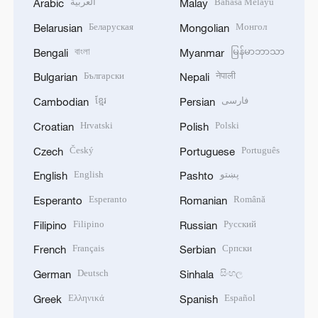
العربية
Bahasa Melayu
Arabic
Malay
Беларуская
Монгол
Belarusian
Mongolian
বাংলা
မြန်မာဘာသာ
Bengali
Myanmar
Български
नेपाली
Bulgarian
Nepali
ខ្មែរ
فارسی
Cambodian
Persian
Hrvatski
Polski
Croatian
Polish
Český
Português
Czech
Portuguese
English
پښتو
English
Pashto
Esperanto
Română
Esperanto
Romanian
Filipino
Русский
Filipino
Russian
Français
Српски
French
Serbian
Deutsch
සිංහල
German
Sinhala
Ελληνικά
Español
Greek
Spanish