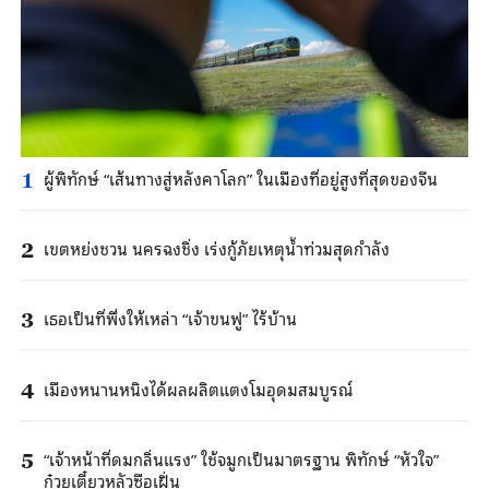
ผู้พิทักษ์ “เส้นทางสู่หลังคาโลก” ในเมืองที่อยู่สูงที่สุดของจีน
1
เขตหย่งชวน นครฉงชิ่ง เร่งกู้ภัยเหตุน้ำท่วมสุดกำลัง
2
เธอเป็นที่พึ่งให้เหล่า “เจ้าขนฟู” ไร้บ้าน
3
เมืองหนานหนิงได้ผลผลิตแตงโมอุดมสมบูรณ์
4
“เจ้าหน้าที่ดมกลิ่นแรง” ใช้จมูกเป็นมาตรฐาน พิทักษ์ “หัวใจ”
5
ก๋วยเตี๋ยวหลัวซือเฝิ่น