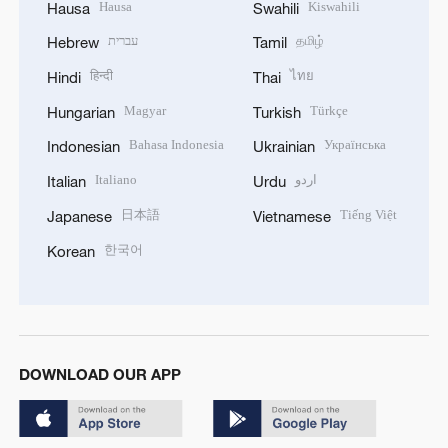
Hausa
Kiswahili
Hausa
Swahili
עברית
தமிழ்
Hebrew
Tamil
हिन्दी
ไทย
Hindi
Thai
Magyar
Türkçe
Hungarian
Turkish
Bahasa Indonesia
Українська
Indonesian
Ukrainian
Italiano
اردو
Italian
Urdu
日本語
Tiếng Việt
Japanese
Vietnamese
한국어
Korean
DOWNLOAD OUR APP