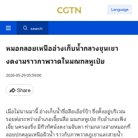
Language
search
หมอกลอยเหนืออ่างเก็บน้ำกลางขุนเขา
งดงามราวภาพวาดในมณฑลหูเป่ย
2026-05-29 05:59:00
Share
เมื่อไม่นานมานี้ อ่างเก็บน้ำซื่อสือเอ้อร์ป้า ซึ่งตั้งอยู่บริเวณ
รอยต่อระหว่างอำเภอเจี้ยนสื่อ มณฑลหูเป่ย กับอำเภอเฟิ่ง
เจี๋ย นครฉงชิ่ง มีทิวทัศน์งดงามจับตา ท่ามกลางสายหมอกที่
ลอยปกคลุมเหนือผิวน้ำ ราวกับภาพวาดภูเขาและสายน้ำ