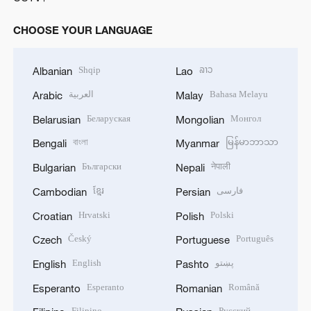
CHOOSE YOUR LANGUAGE
Shqip
ລາວ
Albanian
Lao
العربية
Bahasa Melayu
Arabic
Malay
Беларуская
Монгол
Belarusian
Mongolian
বাংলা
မြန်မာဘာသာ
Bengali
Myanmar
Български
नेपाली
Bulgarian
Nepali
ខ្មែរ
فارسی
Cambodian
Persian
Hrvatski
Polski
Croatian
Polish
Český
Português
Czech
Portuguese
English
پښتو
English
Pashto
Esperanto
Română
Esperanto
Romanian
Filipino
Русский