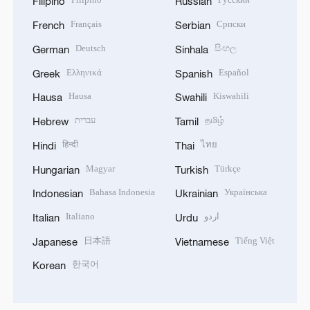
Filipino
Russian
Français
Српски
French
Serbian
Deutsch
සිංහල
German
Sinhala
Ελληνικά
Español
Greek
Spanish
Hausa
Kiswahili
Hausa
Swahili
עברית
தமிழ்
Hebrew
Tamil
हिन्दी
ไทย
Hindi
Thai
Magyar
Türkçe
Hungarian
Turkish
Bahasa Indonesia
Українська
Indonesian
Ukrainian
Italiano
اردو
Italian
Urdu
日本語
Tiếng Việt
Japanese
Vietnamese
한국어
Korean