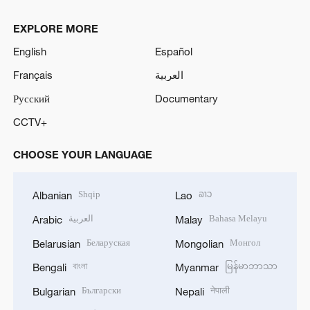
EXPLORE MORE
English
Español
Français
العربية
Русский
Documentary
CCTV+
CHOOSE YOUR LANGUAGE
Shqip
ລາວ
Albanian
Lao
العربية
Bahasa Melayu
Arabic
Malay
Беларуская
Монгол
Belarusian
Mongolian
বাংলা
မြန်မာဘာသာ
Bengali
Myanmar
Български
नेपाली
Bulgarian
Nepali