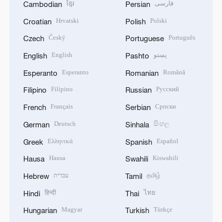
ខ្មែរ
فارسی
Cambodian
Persian
Hrvatski
Polski
Croatian
Polish
Český
Português
Czech
Portuguese
English
پښتو
English
Pashto
Esperanto
Română
Esperanto
Romanian
Filipino
Русский
Filipino
Russian
Français
Српски
French
Serbian
Deutsch
සිංහල
German
Sinhala
Ελληνικά
Español
Greek
Spanish
Hausa
Kiswahili
Hausa
Swahili
עברית
தமிழ்
Hebrew
Tamil
हिन्दी
ไทย
Hindi
Thai
Magyar
Türkçe
Hungarian
Turkish