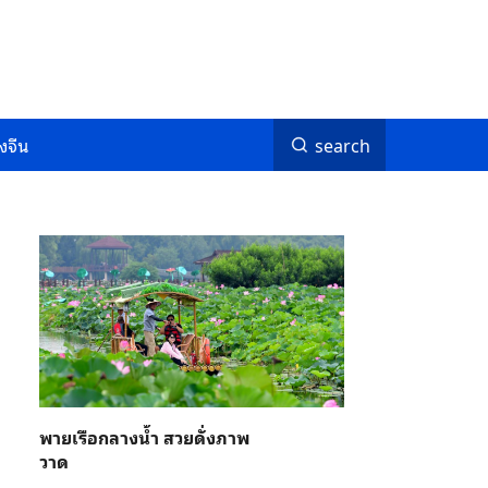
งจีน
search
พายเรือกลางน้ำ สวยดั่งภาพ
วาด