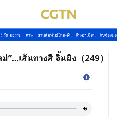
ร์ วัฒนธรรม
ภาพ
สานสัมพันธ์ไทย-จีน
จีน-อาเซียน
จับจ้องมอ
ใหม่”...เส้นทางสี จิ้นผิง（249）