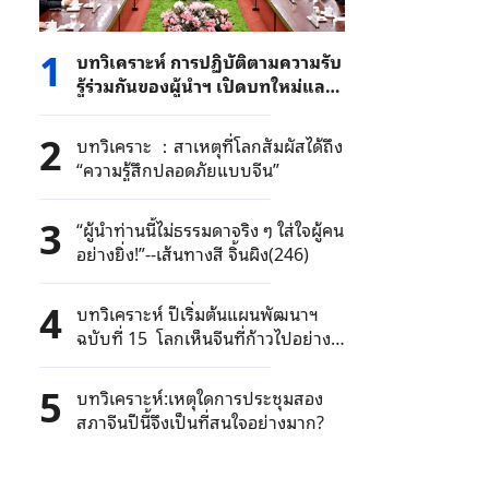
1
บทวิเคราะห์ การปฏิบัติตามความรับ
รู้ร่วมกันของผู้นำฯ เปิดบทใหม่และ
ท่าทีใหม่ของความสัมพันธ์ระหว่าง
จีนกับสหรัฐฯ
2
บทวิเคราะ ：สาเหตุที่โลกสัมผัสได้ถึง
“ความรู้สึกปลอดภัยแบบจีน”
3
“ผู้นำท่านนี้ไม่ธรรมดาจริง ๆ ใส่ใจผู้คน
อย่างยิ่ง!”--เส้นทางสี จิ้นผิง(246)
4
บทวิเคราะห์ ปีเริ่มต้นแผนพัฒนาฯ
ฉบับที่ 15 โลกเห็นจีนที่ก้าวไปอย่าง
มุ่งมั่น
5
บทวิเคราะห์:เหตุใดการประชุมสอง
สภาจีนปีนี้จึงเป็นที่สนใจอย่างมาก?