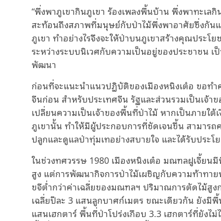
“พึ่งพาภูเขากินภูเขา ร้องเพลงพื้นบ้าน พึ่งพาทะเล
สะท้อนถึงสภาพที่มนุษย์กับป่าไม้พึ่งพาอาศัยซึ่งกันแล
ภูเขา ทำอย่างไรจึงจะให้ป่าบนภูเขาสร้างคุณประโย
ระหว่างระบบนิเวศกับความเป็นอยู่ของประชาชน เป็
พัฒนา
ก่อนที่จะแนะนำแนวปฏิบัติของเมืองหนิงเต๋อ ขอทำ
จีนก่อน สำหรับประเทศจีน รัฐและส่วนรวมเป็นเจ้าของพื้
เปลี่ยนความเป็นเจ้าของพื้นที่ป่าไม้ หากเป็นภายใต้เงื
ภูเขานั้น ทำให้มีผู้ประกอบการที่ชัดเจนขึ้น สามารถ
ปลูกและดูแลป่าทุ่มเทอย่างสบายใจ และได้รับประโ
ในช่วงทศวรรษ 1980 เมืองหนิงเต๋อ มณฑลฝูเจี้ยนมีพื
สูง แต่การพัฒนากิจการป่าไม้เผชิญกับความท้าทายห
ขจีต่ำกว่าค่าเฉลี่ยของมณฑลฯ ปริมาณการตัดไม้สู
เฉลี่ยปีละ 3 แสนลูกบาศก์เมตร ขณะเดียวกัน ยังมีพื้น
แสนเฮกตาร์ พื้นที่ป่าโปร่งเกือบ 3.3 เฮกตาร์ที่ยังไ