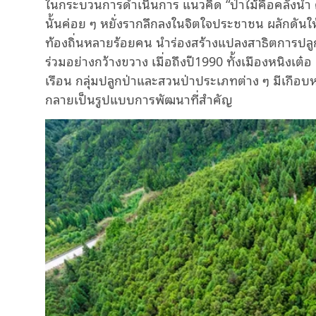
ในกระบวนการดำเนินการ แนวคิด “ป่าไม้คือคลังน้ำ ค
นั้นค่อย ๆ หยั่งรากลึกลงในจิตใจประชาชน ผลักดันให้ก
ท้องถิ่นหลายร้อยคน นำร่องสร้างแปลงสาธิตการปลูกป
ร่วมอย่างกว้างขวาง เมื่อถึงปี1990 ทั้งเมืองหนิงเต๋อ
เรือน กลุ่มปลูกป่าและสวนป่าประเภทต่าง ๆ มีเกือ
กลายเป็นรูปแบบการพัฒนาที่สำคัญ