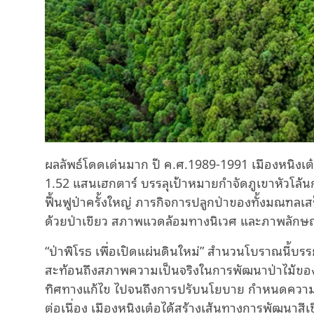
ผลลัพธ์โดดเด่นมาก ปี ค.ศ.1989-1991 เมืองหนิงเต๋อใ
1.52 แสนเฮกตาร์ บรรลุเป้าหมายกำจัดภูเขาหัวโล้
ฟื้นฟูป่าครั้งใหญ่ ภารกิจการปลูกป่าของทั้งมณฑลเส
ด้วยป่าเขียว สภาพแวดล้อมทางนิเวศ และภาพลักษณ์
“ป่าพิโรธ เพื่อเปิดแผ่นดินใหม่” สำนวนโบราณนี้บ
สะท้อนถึงสภาพความเป็นจริงในการพัฒนาป่าไม้ขอ
ทิศทางแก้ไข ไปจนถึงการปรับนโยบาย กำหนดความ
ต่อเนื่อง เมืองหนิงเต๋อได้สร้างเส้นทางการพัฒนาสีเขี