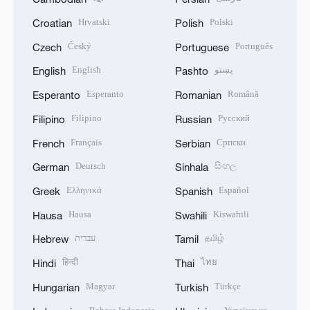
Hrvatski
Polski
Croatian
Polish
Český
Português
Czech
Portuguese
English
پښتو
English
Pashto
Esperanto
Română
Esperanto
Romanian
Filipino
Русский
Filipino
Russian
Français
Српски
French
Serbian
Deutsch
සිංහල
German
Sinhala
Ελληνικά
Español
Greek
Spanish
Hausa
Kiswahili
Hausa
Swahili
עברית
தமிழ்
Hebrew
Tamil
हिन्दी
ไทย
Hindi
Thai
Magyar
Türkçe
Hungarian
Turkish