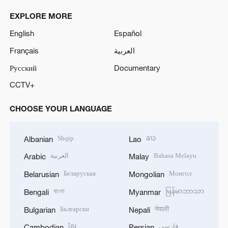
EXPLORE MORE
English
Español
Français
العربية
Русский
Documentary
CCTV+
CHOOSE YOUR LANGUAGE
Shqip
ລາວ
Albanian
Lao
العربية
Bahasa Melayu
Arabic
Malay
Беларуская
Монгол
Belarusian
Mongolian
বাংলা
မြန်မာဘာသာ
Bengali
Myanmar
Български
नेपाली
Bulgarian
Nepali
ខ្មែរ
فارسی
Cambodian
Persian