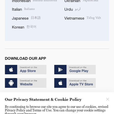
Bahasa Indonesia
Українська
Indonesian
Ukrainian
Italiano
اردو
Italian
Urdu
日本語
Tiếng Việt
Japanese
Vietnamese
한국어
Korean
DOWNLOAD OUR APP
Copyright © 2024 CGTN.
Our Privacy Statement & Cookie Policy
京ICP备20000184号
By continuing to browse our site you agree to our use of cookies, revised
Privacy Policy and Terms of Use. You can change your cookie settings
京公网安备 11010502050052号
through your browser.