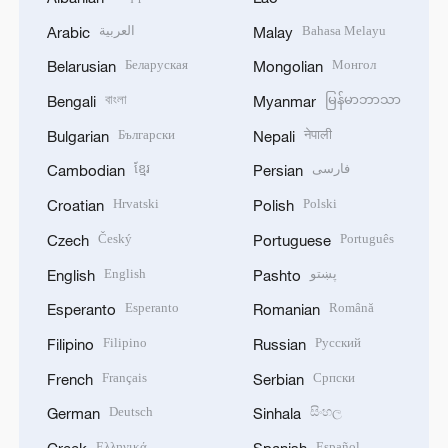
العربية
Bahasa Melayu
Arabic
Malay
Беларуская
Монгол
Belarusian
Mongolian
বাংলা
မြန်မာဘာသာ
Bengali
Myanmar
Български
नेपाली
Bulgarian
Nepali
ខ្មែរ
فارسی
Cambodian
Persian
Hrvatski
Polski
Croatian
Polish
Český
Português
Czech
Portuguese
English
پښتو
English
Pashto
Esperanto
Română
Esperanto
Romanian
Filipino
Русский
Filipino
Russian
Français
Српски
French
Serbian
Deutsch
සිංහල
German
Sinhala
Ελληνικά
Español