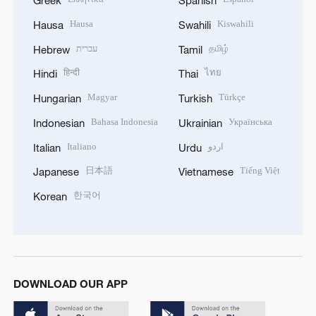
Greek
Spanish
Hausa
Kiswahili
Hausa
Swahili
עברית
தமிழ்
Hebrew
Tamil
हिन्दी
ไทย
Hindi
Thai
Magyar
Türkçe
Hungarian
Turkish
Bahasa Indonesia
Українська
Indonesian
Ukrainian
Italiano
اردو
Italian
Urdu
日本語
Tiếng Việt
Japanese
Vietnamese
한국어
Korean
DOWNLOAD OUR APP