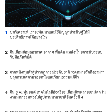
บทวิเคราะห์:เราจะพัฒนาและใช้ปัญญาประดิษฐ์ให้มี
1
ประสิทธิภาพได้อย่างไร?
จีนเชื่อมข้อมูลอวกาศ อากาศ พื้นดิน แหล่งน้ำ ยกระดับระบบ
2
รับมือภัยพิบัติ
จากหนังทุนต่ำสู่ปรากฏการณ์ระดับชาติ “จดหมายรักถึงอาม่า”
3
ปลุกกระแสตามรอยหนังและวัฒนธรรมแต้จิ๋ว
จีน ชู AI หุ่นยนต์ เทคโนโลยีอัจฉริยะ เชื่อมซัพพลายเชนโลก ใน
4
งานมหกรรมห่วงโซ่อุปทานนานาชาติจีนครั้งที่ 4
Shanghai Grand Opera House แลนด์มาร์กด้านวัฒนธรรม