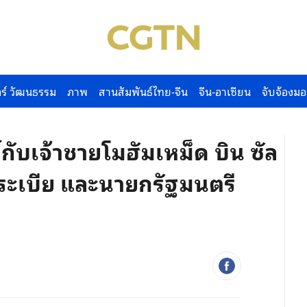
ร์ วัฒนธรรม
ภาพ
สานสัมพันธ์ไทย-จีน
จีน-อาเซียน
จับจ้องมอ
์กับเจ้าชายโมฮัมเหม็ด บิน ซัล
ระเบีย และนายกรัฐมนตรี