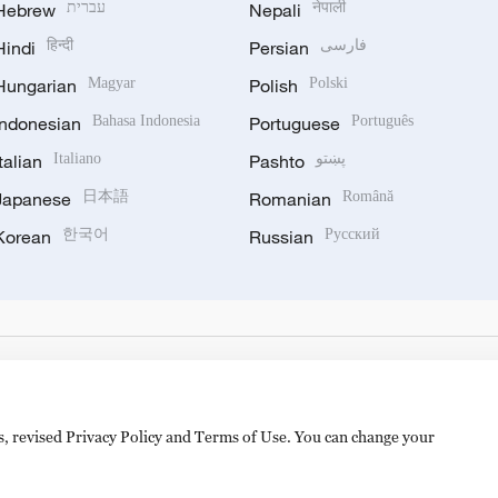
Hebrew
עברית
Nepali
नेपाली
Hindi
हिन्दी
Persian
فارسی
Hungarian
Magyar
Polish
Polski
Indonesian
Bahasa Indonesia
Portuguese
Português
Italian
Italiano
Pashto
پښتو
Japanese
日本語
Romanian
Română
Korean
한국어
Russian
Русский
es, revised Privacy Policy and Terms of Use. You can change your