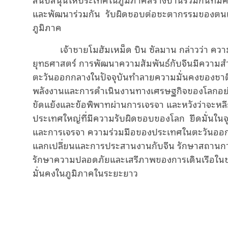
และพัฒนาร่วมกัน รับผิดชอบต่อชะตากรรมของตนเ
ภูมิภาค
เจ้าชายโมฮัมเหม็ด
บิน
ซัลมาน
กล่าวว่า ควา
ยุทธศาสตร์ การพัฒนาความสัมพันธ์กับจีนมีความสํา
ตะวันออกกลางในปัจจุบันทําลายความมั่นคงของชาต
พลังงานและการดําเนินงานทางเศรษฐกิจของโลกอย่างร
ขัดแย้งและข้อพิพาทผ่านการเจรจา และหวังว่าจะหลีก
ประเทศใหญ่ที่มีความรับ
ผิ
ดชอบของโลก ยึดมั่นในจ
และการเจรจา ความร่วมมือของประเทศในตะวันออกกลา
แลกเปลี่ยนและการประสานงานกับจีน รักษาสถานการณ
รักษาความปลอดภัยและเสรีภาพของการเดินเรือในช่
มั่นคงในภูมิภาคในระยะยาว