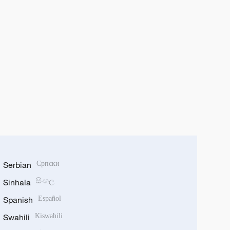
Serbian
Српски
Sinhala
සිංහල
Spanish
Español
Swahili
Kiswahili