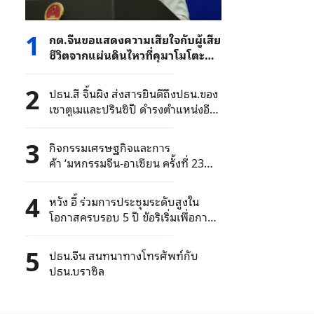
1
กต.จีนขอแสดงความเสียใจกับผู้เสีย
ชีวิตจากแผ่นดินไหวที่คุมาโมโตะ
ญี่ปุ่น ขอให้ประชาชนจีนระวังสึนามิ
และอาฟเตอร์ช็อก
2
ปธน.สี จิ้นผิง ส่งสารยินดีถึงปธน.ของ
เซาตูเมและปรินซิปี ดำรงตำแหน่งอีก
สมัย
3
กิจกรรมเศรษฐกิจและการ
ค้า ‘มหกรรมจีน-อาเซียน ครั้งที่ 23
สร้าง "เวทีจับคู่ธุรกิจ" จีนและต่าง
ประเทศ
4
หวัง อี้ ร่วมการประชุมระดับสูงใน
โอกาสครบรอบ 5 ปี ข้อริเริ่มเพื่อการ
พัฒนาโลก
5
ปธน.จีน สนทนาทางโทรศัพท์กับ
ปธน.บราซิล