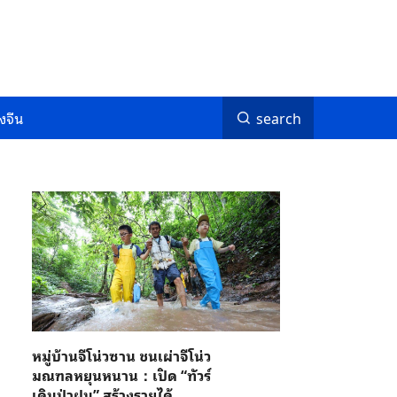
งจีน
search
หมู่บ้านจีโน่วซาน ชนเผ่าจีโน่ว
มณฑลหยุนหนาน：เปิด “ทัวร์
เดินป่าฝน” สร้างรายได้