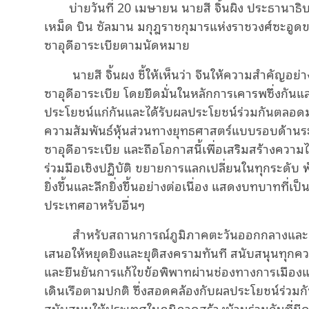
บ่ายวันที่ 20 เมษายน นายสี จิ้นผิง ประธานาธิ
เหม็ด
บิน
ซัลมาน
มกุฎราชกุมารแห่งราชวงศ์ซะอูด
ซาอุดีอาระเบียตามนัดหมาย
นายสี จิ้นผง
ชี้ให้เห็นว่า จีนให้ความสำคัญอย
ซาอุดีอาระเบีย โดยยึดมั่นในหลักการเคารพซึ่งกันแล
ประโยชน์แก่กันและได้รับผลประโยชน์ร่วมกันตลอด
ความสัมพันธ์หุ้นส่วนทางยุทธศาสตร์แบบรอบด้านระห
ซาอุดีอาระเบีย
และ
ถือโอกาสนี้เพื่อเสริมสร้างควา
ร่วมมือเชิงปฏิบัติ ขยายการแลกเปลี่ยนในทุกระดับ พ
ยิ่งขึ้นและลึกยิ่งขึ้นอย่างต่อเนื่อง แสดงบทบาทที
ประเทศอาหรับอื่นๆ
สำหรับสถานการณ์ภูมิภาคตะวันออกกลางและอ่าวเ
เสนอให้หยุดยิงและยุติสงครามทันที
สนับสนุนทุกควา
และยืนยันการแก้ไขข้อพิพาทผ่านช่องทางการเมือ
เดินเรือตามปกติ ซึ่งสอดคล้องกับผลประโยชน์ร่ว
สนับสนุนให้ประเทศในภูมิภาคสร้างบ้านร่วมกันที่มี