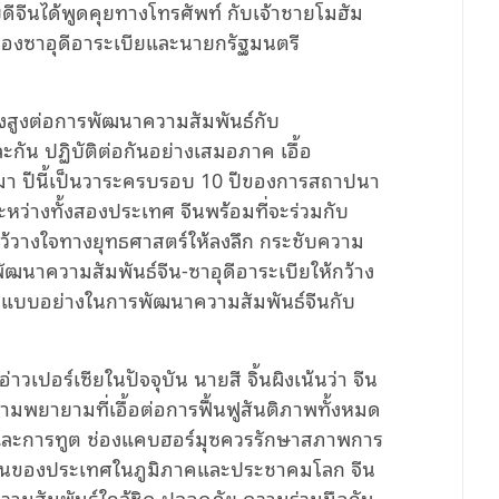
บดีจีนได้พูดคุยทางโทร
ศัพท์
กับเจ้าชายโมฮัม
ของซาอุดีอาระเบียและนายกรัฐมนตรี
่างสูงต่อการพัฒนาความสัมพันธ์กับ
ะกัน ปฏิบัติต่อกันอย่างเสมอภาค เอื้อ
มา ปีนี้เป็นวาระครบรอบ 10 ปีของการสถาปนา
ว่างทั้งสองประเทศ จีนพร้อมที่จะร่วมกับ
มไว้วางใจทางยุทธศาสตร์ให้ลงลึก กระชับความ
ัฒนาความสัมพันธ์จีน-ซาอุดีอาระเบียให้กว้าง
่เป็นแบบอย่างในการพัฒนาความสัมพันธ์จีนกับ
ปอร์เซียในปัจจุบัน นายสี จิ้นผิงเน้นว่า จีน
มพยายามที่เอื้อต่อการฟื้นฟูสันติภาพทั้งหมด
งและการทูต ช่องแคบฮอร์มุซควรรักษาสภาพการ
มกันของประเทศในภูมิภาคและประชาคมโลก จีน
ความสัมพันธ์ใกล้ชิด ปลอดภัย ความร่วมมือกัน