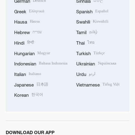
Deutsch
සිංහල
German
Sinhala
Ελληνικά
Español
Greek
Spanish
Hausa
Kiswahili
Hausa
Swahili
עברית
தமிழ்
Hebrew
Tamil
हिन्दी
ไทย
Hindi
Thai
Magyar
Türkçe
Hungarian
Turkish
Bahasa Indonesia
Українська
Indonesian
Ukrainian
Italiano
اردو
Italian
Urdu
日本語
Tiếng Việt
Japanese
Vietnamese
한국어
Korean
DOWNLOAD OUR APP