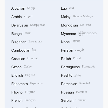
Shqip
ລາວ
Albanian
Lao
العربية
Bahasa Melayu
Arabic
Malay
Беларуская
Монгол
Belarusian
Mongolian
বাংলা
မြန်မာဘာသာ
Bengali
Myanmar
Български
नेपाली
Bulgarian
Nepali
ខ្មែរ
فارسی
Cambodian
Persian
Hrvatski
Polski
Croatian
Polish
Český
Português
Czech
Portuguese
English
پښتو
English
Pashto
Esperanto
Română
Esperanto
Romanian
Filipino
Русский
Filipino
Russian
Français
Српски
French
Serbian