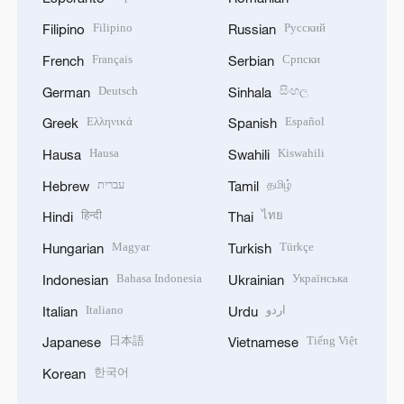
Filipino
Русский
Filipino
Russian
Français
Српски
French
Serbian
Deutsch
සිංහල
German
Sinhala
Ελληνικά
Español
Greek
Spanish
Hausa
Kiswahili
Hausa
Swahili
עברית
தமிழ்
Hebrew
Tamil
हिन्दी
ไทย
Hindi
Thai
Magyar
Türkçe
Hungarian
Turkish
Bahasa Indonesia
Українська
Indonesian
Ukrainian
Italiano
اردو
Italian
Urdu
日本語
Tiếng Việt
Japanese
Vietnamese
한국어
Korean