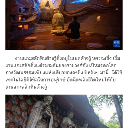
งานแกะสลักหินต้าจวู๋ตั้งอยู่ในเขตต้าจวู๋ นครฉงชิ่ง เริ่ม
งานแกะสลักตั้งแต่ระยะต้นของราชวงศ์ถัง เป็นมรดกโลก
ทางวัฒนธรรมเพียงแห่งเดียวของฉงชิ่ง ปีหลังๆ มานี้ ได้ใช้
เทคโนโลยีดิจิทัลในการอนุรักษ์ อัดฉีดพลังชีวิตใหม่ให้กับ
งานแกะสลักหินต้าจวู๋