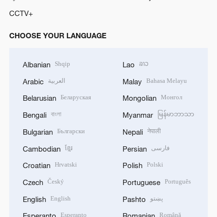
CCTV+
CHOOSE YOUR LANGUAGE
Shqip
ລາວ
Albanian
Lao
العربية
Bahasa Melayu
Arabic
Malay
Беларуская
Монгол
Belarusian
Mongolian
বাংলা
မြန်မာဘာသာ
Bengali
Myanmar
Български
नेपाली
Bulgarian
Nepali
ខ្មែរ
فارسی
Cambodian
Persian
Hrvatski
Polski
Croatian
Polish
Český
Português
Czech
Portuguese
English
پښتو
English
Pashto
Esperanto
Română
Esperanto
Romanian