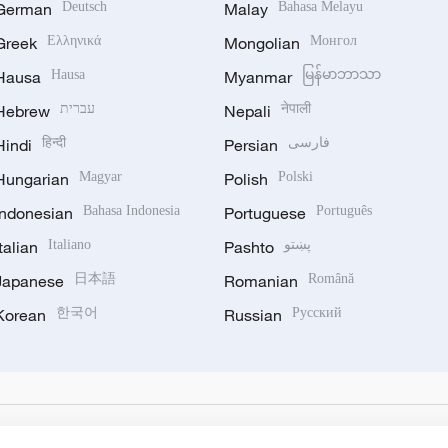
German
Deutsch
Malay
Bahasa Melayu
Greek
Ελληνικά
Mongolian
Монгол
Hausa
Hausa
Myanmar
မြန်မာဘာသာ
Hebrew
עברית
Nepali
नेपाली
Hindi
हिन्दी
Persian
فارسی
Hungarian
Magyar
Polish
Polski
Indonesian
Bahasa Indonesia
Portuguese
Português
Italian
Italiano
Pashto
پښتو
Japanese
日本語
Romanian
Română
Korean
한국어
Russian
Русский