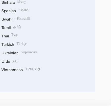
Sinhala
සිංහල
Spanish
Español
Swahili
Kiswahili
Tamil
தமிழ்
Thai
ไทย
Turkish
Türkçe
Ukrainian
Українська
Urdu
اردو
Vietnamese
Tiếng Việt