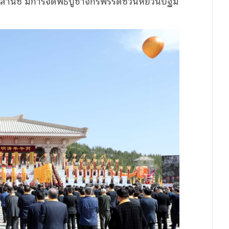
ฑลส่านซี มีการจัดพิธีบูชาจักรพรรดิซวนหยวนปฐม