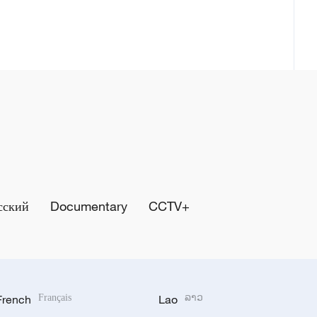
сский
Documentary
CCTV+
French
Français
Lao
ລາວ