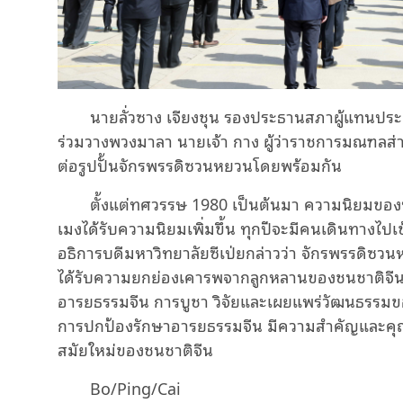
นายลั่วซาง เจียงชุน รองประธานสภาผู้แทนประช
ร่วมวางพวงมาลา นายเจ้า กาง ผู้ว่าราชการมณฑลส่านซี
ต่อรูปปั้นจักรพรรดิซวนหยวนโดยพร้อมกัน
ตั้งแต่ทศวรรษ 1980 เป็นต้นมา ความนิยมของ
เมงได้รับความนิยมเพิ่มขึ้น ทุกปีจะมีคนเดินทางไปเข
อธิการบดีมหาวิทยาลัยซีเป่ยกล่าวว่า จักรพรรดิซวน
ได้รับความยกย่องเคารพจากลูกหลานของชนชาติจีน ส
อารยธรรมจีน การบูชา วิจัยและเผยแพร่วัฒนธรรมข
การปกป้องรักษาอารยธรรมจีน มีความสำคัญและคุณค
สมัยใหม่ของชนชาติจีน
Bo/Ping/Cai