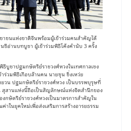
าชนแห่งชาติจีนพร้อมผู้เข้าร่วมคนสำคัญได้
อ่านบทบูชา ผู้เข้าร่วมพิธีโค้งคำนับ 3 ครั้ง
พิธีบูชาปฐมกษัตริย์ราชวงศ์หวงในเทศกาลเชง
้าร่วมพิธีเกือบล้านคน นายซุน ชิ่งเหว่ย
หยวน ปฐมกษัตริย์ราชวงศ์หวง เป็นบรรพบุรุษที่
ุสานแห่งนี้ถือเป็นสัญลักษณ์แห่งจิตสำนึกของ
องกษัตริย์ราชวงศ์หวงเป็นมาตรการสำคัญใน
่าในยุคใหม่เพื่อส่งเสริมการสร้างอารยธรรม