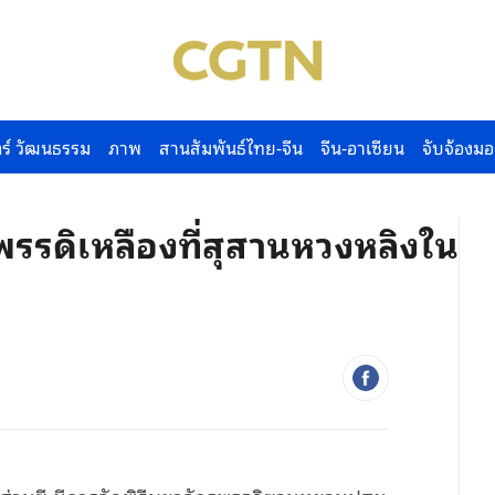
ร์ วัฒนธรรม
ภาพ
สานสัมพันธ์ไทย-จีน
จีน-อาเซียน
จับจ้องมอ
พรรดิเหลืองที่สุสานหวงหลิงใน