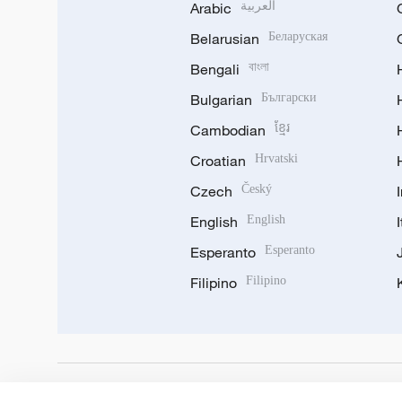
Arabic
العربية
Belarusian
Беларуская
Bengali
বাংলা
Bulgarian
Български
Cambodian
ខ្មែរ
Croatian
Hrvatski
Czech
Český
English
English
Esperanto
Esperanto
Filipino
Filipino