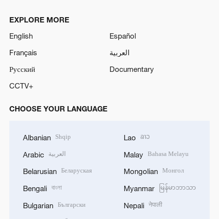
EXPLORE MORE
English
Español
Français
العربية
Русский
Documentary
CCTV+
CHOOSE YOUR LANGUAGE
Shqip
ລາວ
Albanian
Lao
العربية
Bahasa Melayu
Arabic
Malay
Беларуская
Монгол
Belarusian
Mongolian
বাংলা
မြန်မာဘာသာ
Bengali
Myanmar
Български
नेपाली
Bulgarian
Nepali