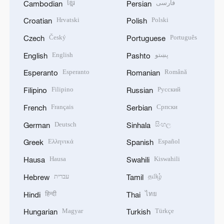
ខ្មែរ
فارسی
Cambodian
Persian
Hrvatski
Polski
Croatian
Polish
Český
Português
Czech
Portuguese
English
پښتو
English
Pashto
Esperanto
Română
Esperanto
Romanian
Filipino
Русский
Filipino
Russian
Français
Српски
French
Serbian
Deutsch
සිංහල
German
Sinhala
Ελληνικά
Español
Greek
Spanish
Hausa
Kiswahili
Hausa
Swahili
עברית
தமிழ்
Hebrew
Tamil
हिन्दी
ไทย
Hindi
Thai
Magyar
Türkçe
Hungarian
Turkish