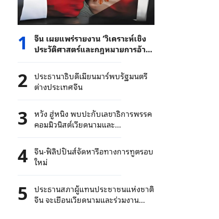
1
จีน เผยแพร่รายงาน ‘วิเคราะห์เชิง
ประวัติศาสตร์และกฎหมายการอ้าง
สิทธิเหนือดินแดนฟิลิปปินส์ใน
ทะเลจีนใต้’
2
ประธานาธิบดีเมียนมาร์พบรัฐมนตรี
ต่างประเทศจีน
3
หวัง ฮู่หนิง พบปะกับเลขาธิการพรรค
คอมมิวนิสต์เวียดนามและ
ประธานาธิบดีเวียดนาม
4
จีน-ฟิลิปปินส์จัดหารือทางการทูตรอบ
ใหม่
5
ประธานสภาผู้แทนประชาชนแห่งชาติ
จีน จะเยือนเวียดนามและร่วมงาน
รำลึกสำคัญ