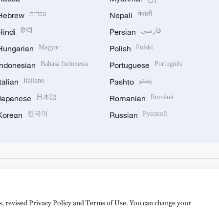
Hebrew
עברית
Nepali
नेपाली
Hindi
हिन्दी
Persian
فارسی
Hungarian
Magyar
Polish
Polski
Indonesian
Bahasa Indonesia
Portuguese
Português
Italian
Italiano
Pashto
پښتو
Japanese
日本語
Romanian
Română
Korean
한국어
Russian
Русский
es, revised Privacy Policy and Terms of Use. You can change your