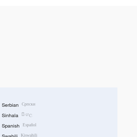
Serbian
Српски
Sinhala
සිංහල
Spanish
Español
Swahili
Kiswahili