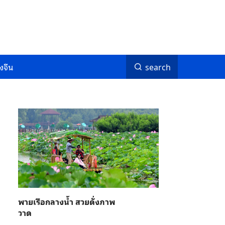
งจีน
search
พายเรือกลางน้ำ สวยดั่งภาพ
วาด