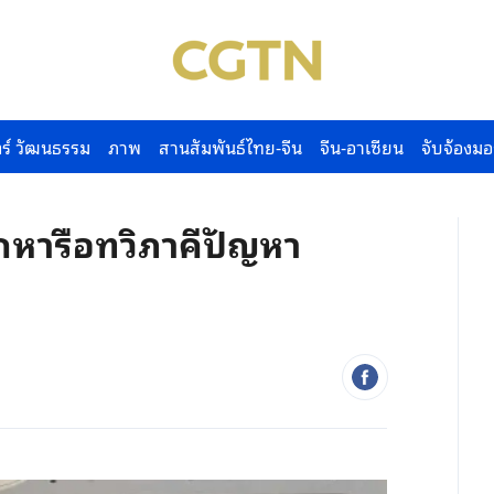
ร์ วัฒนธรรม
ภาพ
สานสัมพันธ์ไทย-จีน
จีน-อาเซียน
จับจ้องมอ
ไกหารือทวิภาคีปัญหา