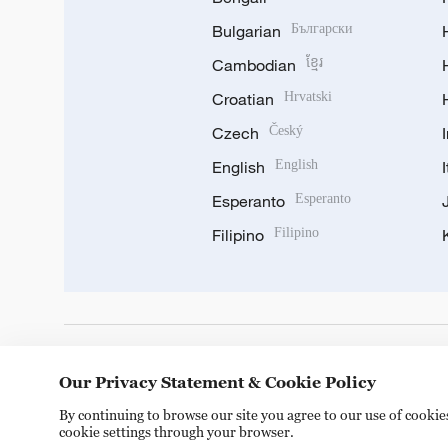
Bulgarian
Български
Cambodian
ខ្មែរ
Croatian
Hrvatski
Czech
Český
English
English
Esperanto
Esperanto
Filipino
Filipino
DOWNLOAD OUR APP
Our Privacy Statement & Cookie Policy
By continuing to browse our site you agree to our use of cooki
cookie settings through your browser.