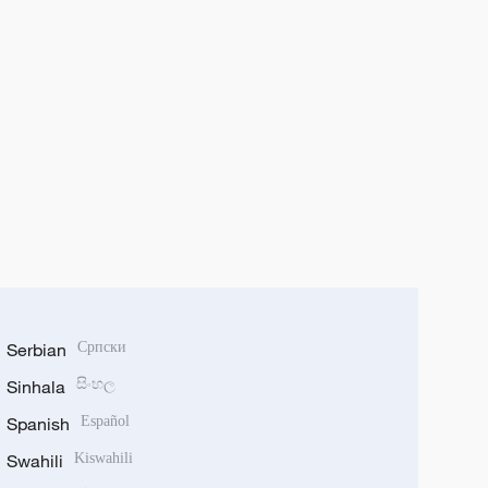
Serbian
Српски
Sinhala
සිංහල
Spanish
Español
Swahili
Kiswahili