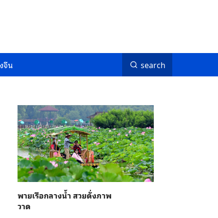
งจีน
search
พายเรือกลางน้ำ สวยดั่งภาพ
วาด