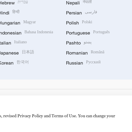
Hebrew
עברית
Nepali
नेपाली
Hindi
हिन्दी
Persian
فارسی
Hungarian
Magyar
Polish
Polski
Indonesian
Bahasa Indonesia
Portuguese
Português
Italian
Italiano
Pashto
پښتو
Japanese
日本語
Romanian
Română
Korean
한국어
Russian
Русский
es, revised Privacy Policy and Terms of Use. You can change your