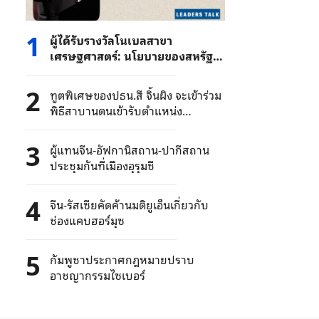
1
ผู้ได้รับรางวัลโนเบลสาขา
เศรษฐศาสตร์: นโยบายของสหรัฐฯ
เปลี่ยนบ่อยไม่แน่นอน ใครอยากมี
ความสัมพันธ์ไปมาด้วย?
2
ทูตพิเศษของปธน.สี จิ้นผิง จะเข้าร่วม
พิธีสาบานตนเข้ารับตำแหน่ง
ประธานาธิบดีแห่งสาธารณรัฐคองโก
3
ผู้แทนจีน-อัฟกานิสถาน-ปากีสถาน
ประชุมกันที่เมืองอุรุมชี
4
จีน-รัสเซียคัดค้านมติยูเอ็นเกี่ยวกับ
ช่องแคบฮอร์มุซ
5
กัมพูชาประกาศกฎหมายปราบ
อาชญากรรมไซเบอร์