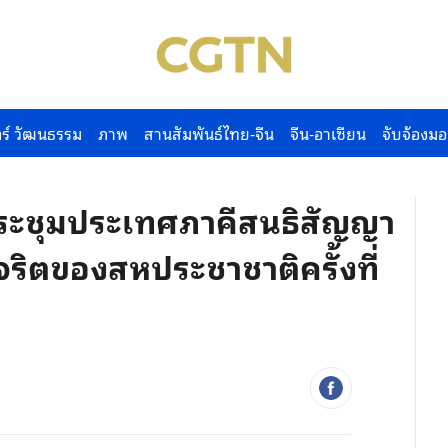
ร์ วัฒนธรรม
ภาพ
สานสัมพันธ์ไทย-จีน
จีน-อาเซียน
จับจ้องมอ
ประชุมประเทศภาคีสนธิสัญญา
ริตของสหประชาชาติครั้งที่