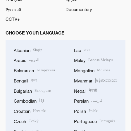
Русский
Documentary
CCTV+
CHOOSE YOUR LANGUAGE
Shqip
ລາວ
Albanian
Lao
العربية
Bahasa Melayu
Arabic
Malay
Беларуская
Монгол
Belarusian
Mongolian
বাংলা
မြန်မာဘာသာ
Bengali
Myanmar
Български
नेपाली
Bulgarian
Nepali
ខ្មែរ
فارسی
Cambodian
Persian
Hrvatski
Polski
Croatian
Polish
Český
Português
Czech
Portuguese