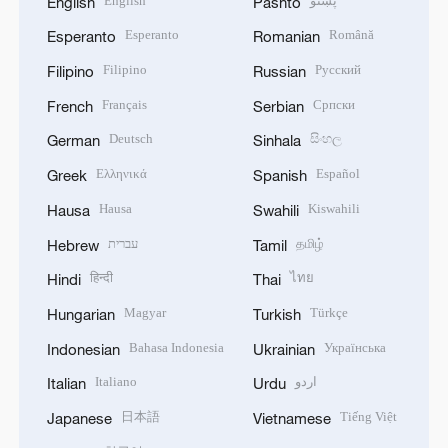
English
پښتو
English
Pashto
Esperanto
Română
Esperanto
Romanian
Filipino
Русский
Filipino
Russian
Français
Српски
French
Serbian
Deutsch
සිංහල
German
Sinhala
Ελληνικά
Español
Greek
Spanish
Hausa
Kiswahili
Hausa
Swahili
עברית
தமிழ்
Hebrew
Tamil
हिन्दी
ไทย
Hindi
Thai
Magyar
Türkçe
Hungarian
Turkish
Bahasa Indonesia
Українська
Indonesian
Ukrainian
Italiano
اردو
Italian
Urdu
日本語
Tiếng Việt
Japanese
Vietnamese