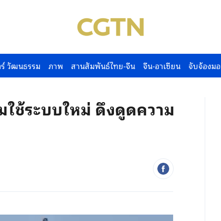
ร์ วัฒนธรรม
ภาพ
สานสัมพันธ์ไทย-จีน
จีน-อาเซียน
จับจ้องมอ
่มใช้ระบบใหม่ ดึงดูดความ