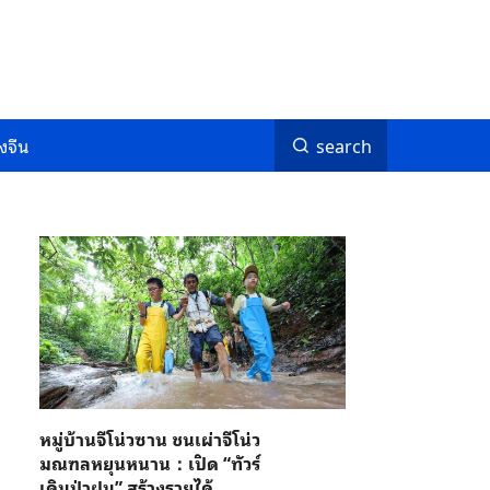
งจีน
search
หมู่บ้านจีโน่วซาน ชนเผ่าจีโน่ว
มณฑลหยุนหนาน：เปิด “ทัวร์
เดินป่าฝน” สร้างรายได้