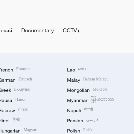
сский
Documentary
CCTV+
French
Français
Lao
ລາວ
German
Deutsch
Malay
Bahasa Melayu
Greek
Ελληνικά
Mongolian
Монгол
Hausa
Hausa
Myanmar
မြန်မာဘာသာ
Hebrew
עברית
Nepali
नेपाली
Hindi
हिन्दी
Persian
فارسی
Hungarian
Magyar
Polish
Polski