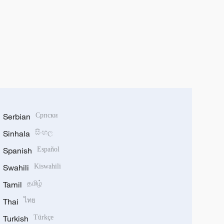
Serbian
Српски
Sinhala
සිංහල
Spanish
Español
Swahili
Kiswahili
Tamil
தமிழ்
Thai
ไทย
Turkish
Türkçe