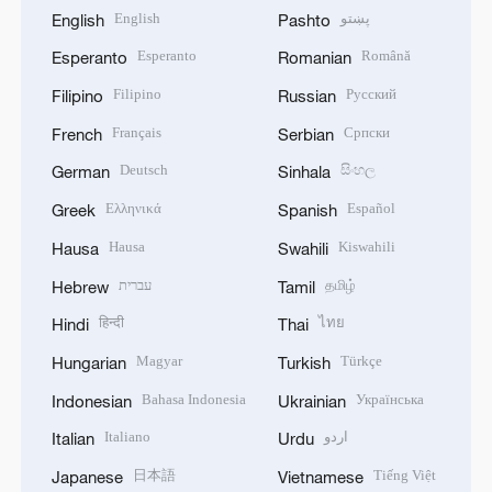
English
پښتو
English
Pashto
Esperanto
Română
Esperanto
Romanian
Filipino
Русский
Filipino
Russian
Français
Српски
French
Serbian
Deutsch
සිංහල
German
Sinhala
Ελληνικά
Español
Greek
Spanish
Hausa
Kiswahili
Hausa
Swahili
עברית
தமிழ்
Hebrew
Tamil
हिन्दी
ไทย
Hindi
Thai
Magyar
Türkçe
Hungarian
Turkish
Bahasa Indonesia
Українська
Indonesian
Ukrainian
Italiano
اردو
Italian
Urdu
日本語
Tiếng Việt
Japanese
Vietnamese