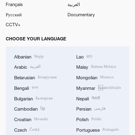
Français
العربية
Русский
Documentary
CCTV+
CHOOSE YOUR LANGUAGE
Shqip
ລາວ
Albanian
Lao
العربية
Bahasa Melayu
Arabic
Malay
Беларуская
Монгол
Belarusian
Mongolian
বাংলা
မြန်မာဘာသာ
Bengali
Myanmar
Български
नेपाली
Bulgarian
Nepali
ខ្មែរ
فارسی
Cambodian
Persian
Hrvatski
Polski
Croatian
Polish
Český
Português
Czech
Portuguese