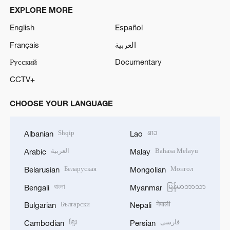
EXPLORE MORE
English
Español
Français
العربية
Русский
Documentary
CCTV+
CHOOSE YOUR LANGUAGE
Shqip
ລາວ
Albanian
Lao
العربية
Bahasa Melayu
Arabic
Malay
Беларуская
Монгол
Belarusian
Mongolian
বাংলা
မြန်မာဘာသာ
Bengali
Myanmar
Български
नेपाली
Bulgarian
Nepali
ខ្មែរ
فارسی
Cambodian
Persian