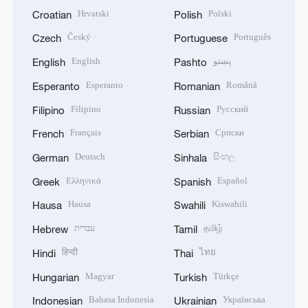
Hrvatski
Polski
Croatian
Polish
Český
Português
Czech
Portuguese
English
پښتو
English
Pashto
Esperanto
Română
Esperanto
Romanian
Filipino
Русский
Filipino
Russian
Français
Српски
French
Serbian
Deutsch
සිංහල
German
Sinhala
Ελληνικά
Español
Greek
Spanish
Hausa
Kiswahili
Hausa
Swahili
עברית
தமிழ்
Hebrew
Tamil
हिन्दी
ไทย
Hindi
Thai
Magyar
Türkçe
Hungarian
Turkish
Bahasa Indonesia
Українська
Indonesian
Ukrainian