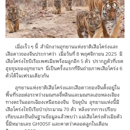
เมื่อเร็ว ๆ นี้ สํานักงานอุทยานแห่งชาติเสือโคร่งและ
เสือดาวของจีนประกาศว่า เมื่อวันที่ 8 พฤศจิกายน 2025 มี
เสือโคร่งไซบีเรียเพศเมียพร้อมลูกอีก 5 ตัว ปรากฏตัวที่เขต
ฮุยชุนของอุทยานฯ นี่เป็นครั้งแรกที่จีนถ่ายภาพเสือโคร่ง 6
ตัวได้ในเฟรมเดียวกัน
อุทยานแห่งชาติเสือโคร่งและเสือดาวของจีนตั้งอยู่ใน
พื้นที่รอยต่อระหว่างมณฑลจี๋หลินและมณฑลเฮยหลงเจียง
ทางตะวันออกเฉียงเหนือของจีน ปัจจุบัน อุทยานแห่งนี้มี
เสือโคร่งไซบีเรียป่าประมาณ 70 ตัว หลังจากการเปรียบ
เทียบและยืนยันฐานข้อมูลแล้วพบว่า แม่เสือโคร่งตัวเมียตัว
นี้มีหมายเลข GH005F และคาดว่าคลอดลูกในเดือน