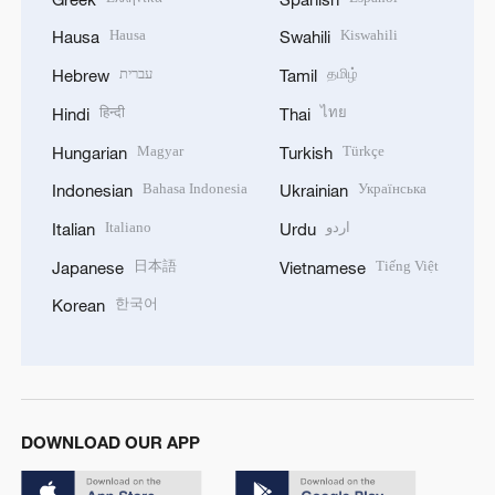
Hausa
Kiswahili
Hausa
Swahili
עברית
தமிழ்
Hebrew
Tamil
हिन्दी
ไทย
Hindi
Thai
Magyar
Türkçe
Hungarian
Turkish
Bahasa Indonesia
Українська
Indonesian
Ukrainian
Italiano
اردو
Italian
Urdu
日本語
Tiếng Việt
Japanese
Vietnamese
한국어
Korean
DOWNLOAD OUR APP