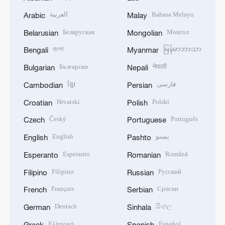
العربية
Bahasa Melayu
Arabic
Malay
Беларуская
Монгол
Belarusian
Mongolian
বাংলা
မြန်မာဘာသာ
Bengali
Myanmar
Български
नेपाली
Bulgarian
Nepali
ខ្មែរ
فارسی
Cambodian
Persian
Hrvatski
Polski
Croatian
Polish
Český
Português
Czech
Portuguese
English
پښتو
English
Pashto
Esperanto
Română
Esperanto
Romanian
Filipino
Русский
Filipino
Russian
Français
Српски
French
Serbian
Deutsch
සිංහල
German
Sinhala
Ελληνικά
Español
Greek
Spanish