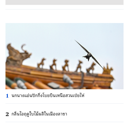
นกนางแอ่นปักกิ่งโบยบินเหนือสวนเป่ยไห่
1
กลิ่นไอฤดูใบไม้ผลิในเมืองลาซา
2