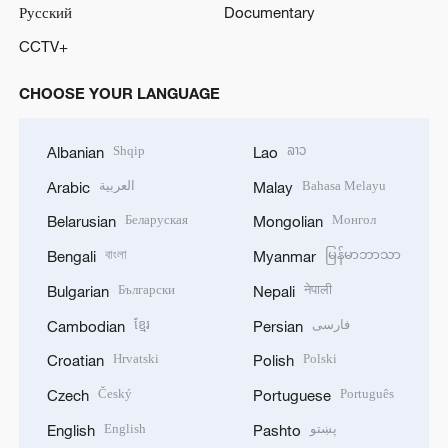
Русский
Documentary
CCTV+
CHOOSE YOUR LANGUAGE
Shqip
ລາວ
Albanian
Lao
العربية
Bahasa Melayu
Arabic
Malay
Беларуская
Монгол
Belarusian
Mongolian
বাংলা
မြန်မာဘာသာ
Bengali
Myanmar
Български
नेपाली
Bulgarian
Nepali
ខ្មែរ
فارسی
Cambodian
Persian
Hrvatski
Polski
Croatian
Polish
Český
Português
Czech
Portuguese
English
پښتو
English
Pashto