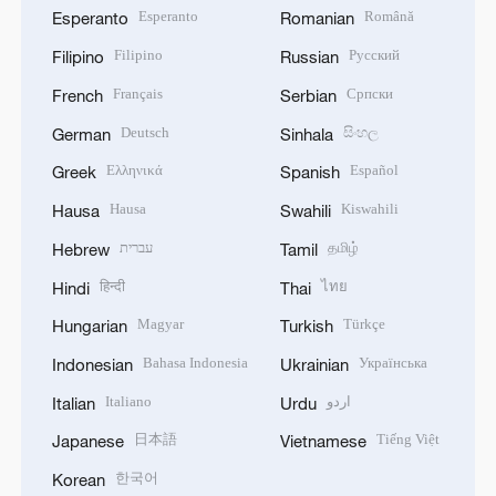
Esperanto
Română
Esperanto
Romanian
Filipino
Русский
Filipino
Russian
Français
Српски
French
Serbian
Deutsch
සිංහල
German
Sinhala
Ελληνικά
Español
Greek
Spanish
Hausa
Kiswahili
Hausa
Swahili
עברית
தமிழ்
Hebrew
Tamil
हिन्दी
ไทย
Hindi
Thai
Magyar
Türkçe
Hungarian
Turkish
Bahasa Indonesia
Українська
Indonesian
Ukrainian
Italiano
اردو
Italian
Urdu
日本語
Tiếng Việt
Japanese
Vietnamese
한국어
Korean